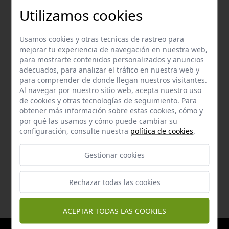
Por qué Caminos Vivos
Utilizamos cookies
Qué es Caminos Vivos
Usamos cookies y otras tecnicas de rastreo para
mejorar tu experiencia de navegación en nuestra web,
para mostrarte contenidos personalizados y anuncios
El promotor
adecuados, para analizar el tráfico en nuestra web y
para comprender de donde llegan nuestros visitantes.
Al navegar por nuestro sitio web, acepta nuestro uso
Los Grupos de Desarrollo Rural
de cookies y otras tecnologías de seguimiento. Para
obtener más información sobre estas cookies, cómo y
por qué las usamos y cómo puede cambiar su
FEDER
configuración, consulte nuestra
política de cookies
.
Código de buenas prácticas
Gestionar cookies
Rechazar todas las cookies
ACEPTAR TODAS LAS COOKIES