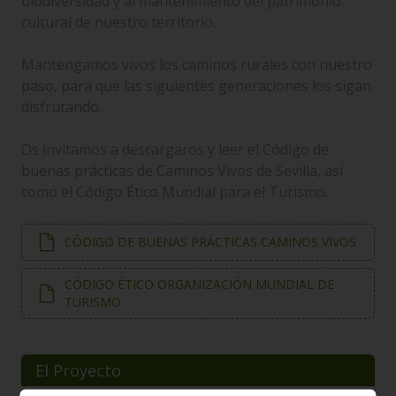
biodiversidad y al mantenimiento del patrimonio
cultural de nuestro territorio.
Mantengamos vivos los caminos rurales con nuestro
paso, para que las siguientes generaciones los sigan
disfrutando.
Os invitamos a descargaros y leer el Código de
buenas prácticas de Caminos Vivos de Sevilla, así
como el Código Ético Mundial para el Turismo.
CÓDIGO DE BUENAS PRÁCTICAS CAMINOS VIVOS
CÓDIGO ÉTICO ORGANIZACIÓN MUNDIAL DE
TURISMO
El Proyecto