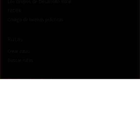
Los Grupos de Desarrollo Rural
FEDER
Código de buenas prácticas
Rutas
Crear rutas
Buscar rutas
Puntos de interés
Crear punto de interés
Buscar punto de interés
Serranía Suroeste Sevillana
El Proyecto