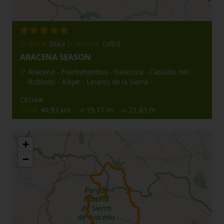
D. física:
Dura
D. técnica:
Difícil
ARACENA SEASON
Aracena - Fuenteheridos - Galaroza - Castaño del
Robledo - Alájar - Linares de la Sierra
Circular
Total:
40,93 km
19,11 m
21,83 m
+
−