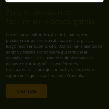
Crea tu propia ruta
fácilmente y descárgatela
Con el nuevo editor de rutas de Caminos Vivos
puedes crear una nueva ruta para descargarla y
luego recorrerla con tu GPS. Usa las herramientas de
edición y trázala por donde te gustaría pasar.
Además puedes verla usando múltiples capas de
mapas y ortofotografías con diferentes
transparencias, para ajustar los trazados y estar
seguro de lo que estás haciendo. Pruébalo.
Crear ruta