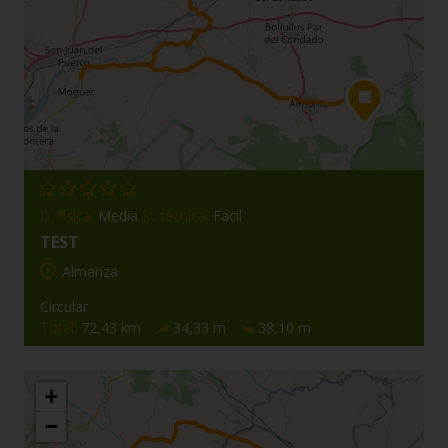
D. física:
Media
D. técnica:
Fácil
TEST
Almanza
Circular
Total:
72,43 km
34,33 m
38,10 m
+
−