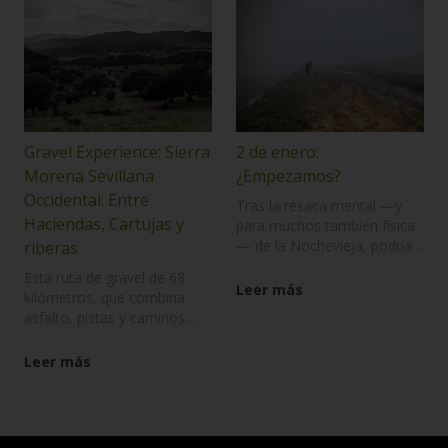
minero, milenario, ya los
romanos aprovecharon la
riqueza del suelo, no en
vano encontramos pueblos
como Almadén de la Plata,
que hace mención a la
extracción de plata de su
suelo, pero también, una
Gravel Experience: Sierra
2 de enero:
minera reciente, industrial,
Morena Sevillana
¿Empezamos?
de empresas lejanas, siendo
Occidental: Entre
Villanueva el Rio Minas el
Tras la resaca mental —y
Haciendas, Cartujas y
principal exponente de la
para muchos también física
provincia de un pueblo
— de la Nochevieja, podría
riberas
creado y crecido alrededor
decirse que el 2 de enero
Esta ruta de gravel de 68
de una mina.
marca el comienzo efectivo
Leer más
kilómetros, que combina
del nuevo año. Ese día en el
asfalto, pistas y caminos
que la vida vuelve a su pulso
ofrece un recorrido circular
normal y, con él, llega la
que conecta la Sierra Norte
Leer más
oportunidad de mirar hacia
de Sevilla con el sur de
adelante con calma.
Extremadura, destacando
por su riqueza paisajística y
cultural.