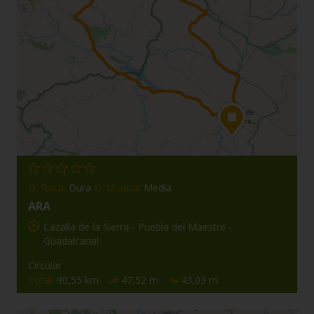
D. física:
Dura
D. técnica:
Media
ARA
Cazalla de la Sierra - Puebla del Maestre -
Guadalcanal
Circular
Total:
90,55 km
47,52 m
43,03 m