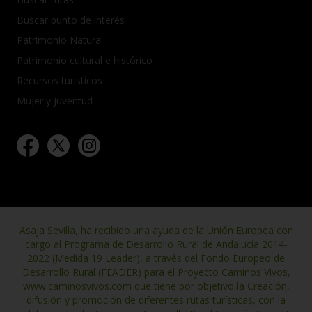
Buscar punto de interés
Patrimonio Natural
Patrimonio cultural e histórico
Recursos turísticos
Mujer y Juventud
Asaja Sevilla, ha recibido una ayuda de la Unión Europea con
cargo al Programa de Desarrollo Rural de Andalucía 2014-
2022 (Medida 19 Leader), a través del Fondo Europeo de
Desarrollo Rural (FEADER) para el Proyecto Caminos Vivos,
www.caminosvivos.com que tiene por objetivo la Creación,
difusión y promoción de diferentes rutas turísticas, con la