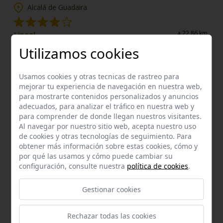
Alcalá de Guadaira
a 22,86 km.
Lineal
Km:
0,02
Utilizamos cookies
Enclaves de interés próximos
Usamos cookies y otras tecnicas de rastreo para
mejorar tu experiencia de navegación en nuestra web,
para mostrarte contenidos personalizados y anuncios
Bien del Catálogo General
adecuados, para analizar el tráfico en nuestra web y
Cerro de los ladrillos
para comprender de donde llegan nuestros visitantes.
Arahal
a 3,06 km.
Al navegar por nuestro sitio web, acepta nuestro uso
de cookies y otras tecnologías de seguimiento. Para
Enclave de interés Cultural
obtener más información sobre estas cookies, cómo y
Hacienda san jorge de algaravejo
por qué las usamos y cómo puede cambiar su
Alcalá de Guadaira
a 3,11 km.
configuración, consulte nuestra
política de cookies
.
Gestionar cookies
Rechazar todas las cookies