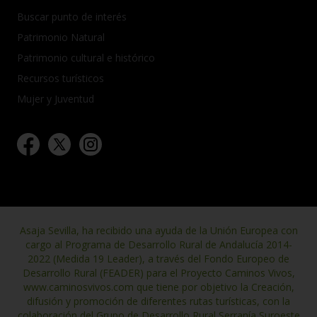
Buscar punto de interés
Patrimonio Natural
Patrimonio cultural e histórico
Recursos turísticos
Mujer y Juventud
Asaja Sevilla, ha recibido una ayuda de la Unión Europea con
cargo al Programa de Desarrollo Rural de Andalucía 2014-
2022 (Medida 19 Leader), a través del Fondo Europeo de
Desarrollo Rural (FEADER) para el Proyecto Caminos Vivos,
www.caminosvivos.com que tiene por objetivo la Creación,
difusión y promoción de diferentes rutas turísticas, con la
colaboración del Grupo de Desarrollo Rural Serranía Suroeste