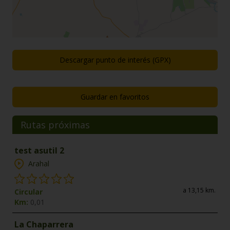
Descargar punto de interés (GPX)
Guardar en favoritos
Rutas próximas
test asutil 2
Arahal
a 13,15 km.
Circular
Km:
0,01
La Chaparrera