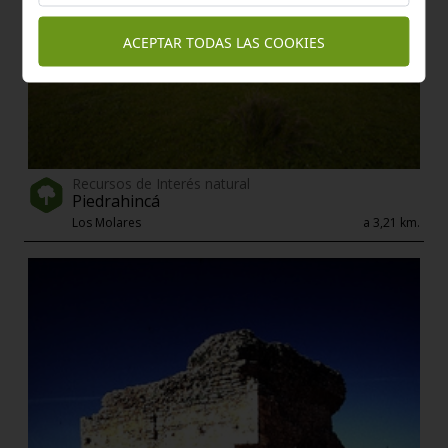
ACEPTAR TODAS LAS COOKIES
Recursos de Interés natural
Piedrahincá
Los Molares
a 3,21 km.