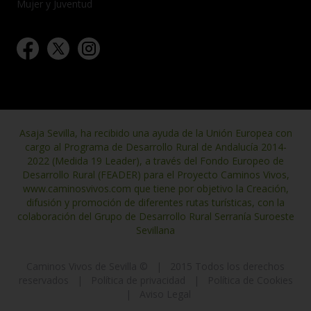
Mujer y Juventud
Asaja Sevilla, ha recibido una ayuda de la Unión Europea con
cargo al Programa de Desarrollo Rural de Andalucía 2014-
2022 (Medida 19 Leader), a través del Fondo Europeo de
Desarrollo Rural (FEADER) para el Proyecto Caminos Vivos,
www.caminosvivos.com que tiene por objetivo la Creación,
difusión y promoción de diferentes rutas turísticas, con la
colaboración del Grupo de Desarrollo Rural Serranía Suroeste
Sevillana
Caminos Vivos de Sevilla ©
|
2015 Todos los derechos
reservados
|
Política de privacidad
|
Política de Cookies
|
Aviso Legal