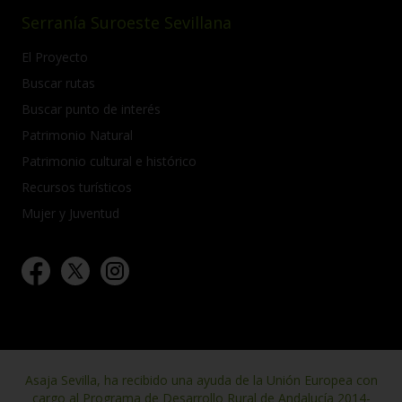
Serranía Suroeste Sevillana
El Proyecto
Buscar rutas
Buscar punto de interés
Patrimonio Natural
Patrimonio cultural e histórico
Recursos turísticos
Mujer y Juventud
Asaja Sevilla, ha recibido una ayuda de la Unión Europea con
cargo al Programa de Desarrollo Rural de Andalucía 2014-