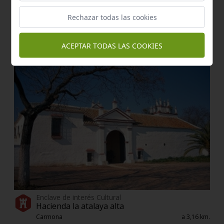
Rechazar todas las cookies
Enclave de interés Cultural
Hacienda la concepción
Carmona
a 2,26 km.
ACEPTAR TODAS LAS COOKIES
Enclave de interés Cultural
Hacienda la atalaya alta
Carmona
a 3,16 km.