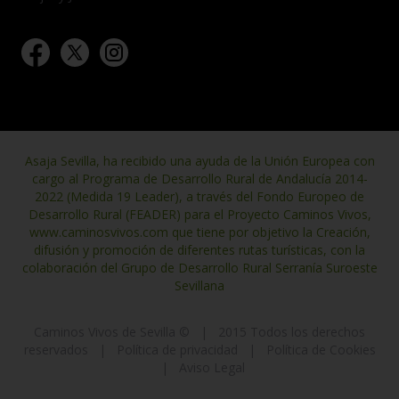
Asaja Sevilla, ha recibido una ayuda de la Unión Europea con
cargo al Programa de Desarrollo Rural de Andalucía 2014-
2022 (Medida 19 Leader), a través del Fondo Europeo de
Desarrollo Rural (FEADER) para el Proyecto Caminos Vivos,
www.caminosvivos.com que tiene por objetivo la Creación,
difusión y promoción de diferentes rutas turísticas, con la
colaboración del Grupo de Desarrollo Rural Serranía Suroeste
Sevillana
Caminos Vivos de Sevilla ©
|
2015 Todos los derechos
reservados
|
Política de privacidad
|
Política de Cookies
|
Aviso Legal