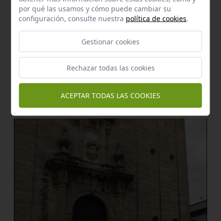
por qué las usamos y cómo puede cambiar su
configuración, consulte nuestra
política de cookies
.
Gestionar cookies
Rechazar todas las cookies
Enclave de interés Cultural
Iglesia de san bartolomé
ACEPTAR TODAS LAS COOKIES
Carmona
a 0,15 km.