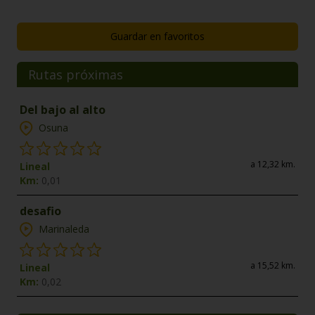
Guardar en favoritos
Rutas próximas
Del bajo al alto
Osuna
a 12,32 km.
Lineal
Km:
0,01
desafio
Marinaleda
a 15,52 km.
Lineal
Km:
0,02