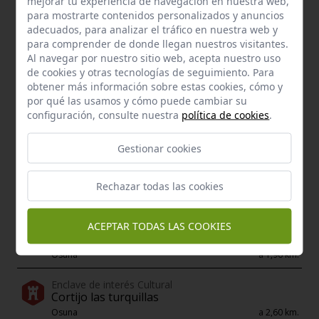
mejorar tu experiencia de navegación en nuestra web,
Osuna
a 1,49 km.
para mostrarte contenidos personalizados y anuncios
adecuados, para analizar el tráfico en nuestra web y
para comprender de donde llegan nuestros visitantes.
Al navegar por nuestro sitio web, acepta nuestro uso
de cookies y otras tecnologías de seguimiento. Para
obtener más información sobre estas cookies, cómo y
por qué las usamos y cómo puede cambiar su
configuración, consulte nuestra
política de cookies
.
Gestionar cookies
Rechazar todas las cookies
ACEPTAR TODAS LAS COOKIES
Recursos de Interés natural
Laguna de calderón chica
Osuna
a 1,96 km.
Enclave de interés Cultural
Cortijo las turquillas
Osuna
a 2,60 km.