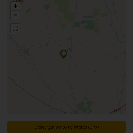
+
−
Descargar punto de interés (GPX)