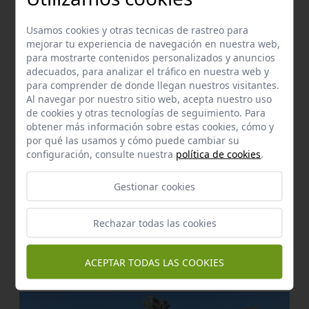
Pozo de felipe
Lora del Río
a 2,29 km.
Usamos cookies y otras tecnicas de rastreo para
mejorar tu experiencia de navegación en nuestra web,
para mostrarte contenidos personalizados y anuncios
adecuados, para analizar el tráfico en nuestra web y
para comprender de donde llegan nuestros visitantes.
Al navegar por nuestro sitio web, acepta nuestro uso
de cookies y otras tecnologías de seguimiento. Para
obtener más información sobre estas cookies, cómo y
por qué las usamos y cómo puede cambiar su
configuración, consulte nuestra
política de cookies
.
Gestionar cookies
Rechazar todas las cookies
Manantial
Fuente de la anguila
ACEPTAR TODAS LAS COOKIES
Lora del Río
a 2,67 km.