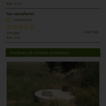
Km:
0,02
los castañares
Constantina
a 33,11 km.
Circular
Km:
0,03
Enclaves de interés próximos