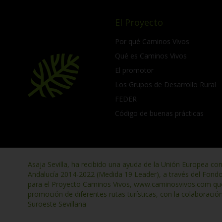
El Proyecto
Por qué Caminos Vivos
Qué es Caminos Vivos
El promotor
Los Grupos de Desarrollo Rural
FEDER
Código de buenas prácticas
Asaja Sevilla, ha recibido una ayuda de la Unión Europea co
Andalucía 2014-2022 (Medida 19 Leader), a través del Fond
para el Proyecto Caminos Vivos, www.caminosvivos.com que t
promoción de diferentes rutas turísticas, con la colaboració
Suroeste Sevillana