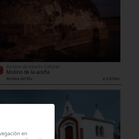
Enclave de interés Cultural
Molino de la aceña
Alcolea del Río
a 0,20 km.
avegación en