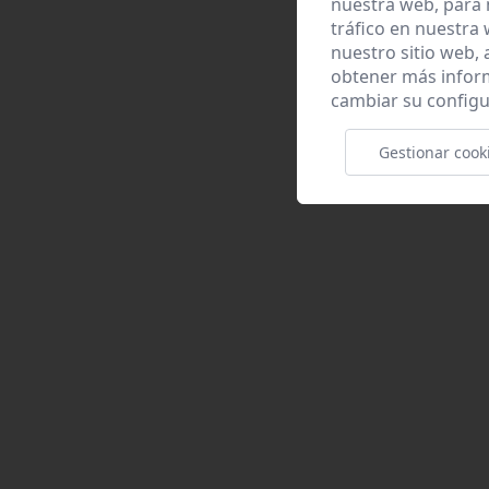
nuestra web, para 
tráfico en nuestra
nuestro sitio web,
obtener más infor
cambiar su configu
Gestionar cook