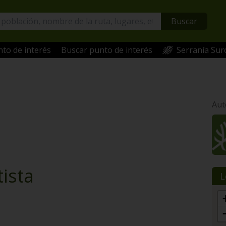
Buscar
to de interés
Buscar punto de interés
Serranía Sur
Aut
tista
L