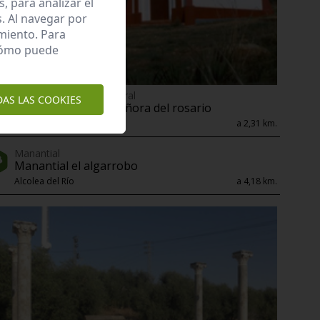
 para analizar el
. Al navegar por
miento. Para
 cómo puede
Enclave de interés Cultural
DAS LAS COOKIES
Ermita de nuestra señora del rosario
Alcolea del Río
a 2,31 km.
Manantial
Manantial el algarrobo
Alcolea del Río
a 4,18 km.