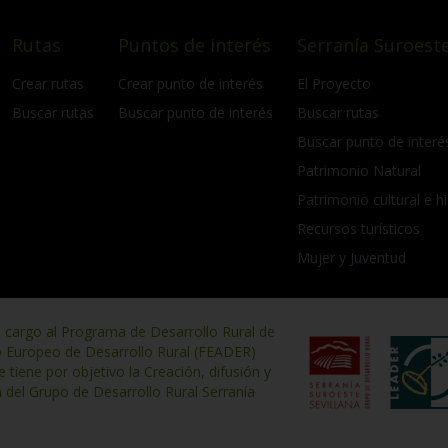
Rutas
Puntos de interés
Serranía Suroeste
Crear rutas
Crear punto de interés
El Proyecto
Buscar rutas
Buscar punto de interés
Buscar rutas
Buscar punto de interé
Patrimonio Natural
Patrimonio cultural e hi
Recursos turísticos
Mujer y Juventud
n cargo al Programa de Desarrollo Rural de
o Europeo de Desarrollo Rural (FEADER)
iene por objetivo la Creación, difusión y
n del Grupo de Desarrollo Rural Serranía