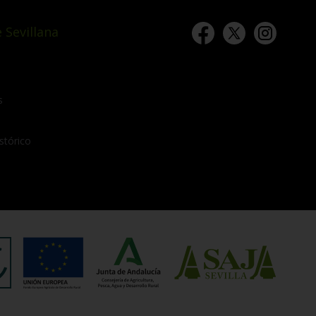
 Sevillana
s
stórico