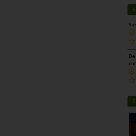
R
Si
De 
co
E