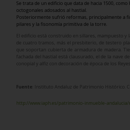
Se trata de un edificio que data de hacia 1500, como l
octogonales adosados al hastial.
Posteriormente sufrió reformas, principalmente a fin
pilares y la fisonomía primitiva de la torre.
El edificio está construido en sillares, mampuesto y
de cuatro tramos, más el presbiterio, de testero pl
que soportan cubierta de armadura de madera. Tiene
fachada del hastial está clausurado, el de la nave d
conopial y alfiz con decoración de época de los Reyes
Fuente
: Instituto Andaluz de Patrimonio Histórico. 
http://www.iaph.es/patrimonio-inmueble-andalucia