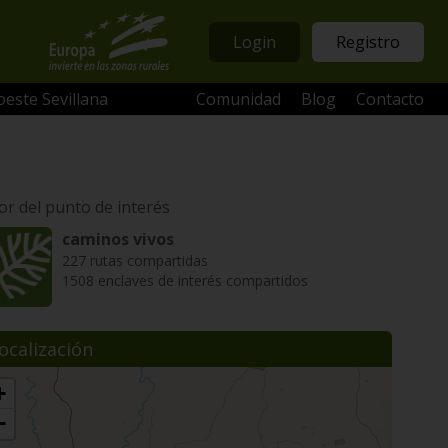
Login
Registro
oeste Sevillana
Comunidad
Blog
Contacto
or del punto de interés
caminos vivos
227 rutas compartidas
1508 enclaves de interés compartidos
ocalización
+
−