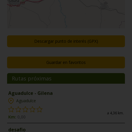
Descargar punto de interés (GPX)
Guardar en favoritos
Rutas próximas
Aguadulce - Gilena
Aguadulce
a 4,36 km.
Km:
0,00
desafio