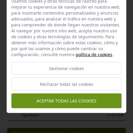
Usamos cookies y otras tecnicas de rastreo para
Yesar
mejorar tu experiencia de navegación en nuestra web,
Osuna
a 3,94 km.
para mostrarte contenidos personalizados y anuncios
adecuados, para analizar el tráfico en nuestra web y
para comprender de donde llegan nuestros visitantes.
Al navegar por nuestro sitio web, acepta nuestro uso
de cookies y otras tecnologías de seguimiento. Para
obtener más información sobre estas cookies, cómo y
por qué las usamos y cómo puede cambiar su
configuración, consulte nuestra
política de cookies
.
Gestionar cookies
Rechazar todas las cookies
ACEPTAR TODAS LAS COOKIES
Enclave de interés Cultural
Cementerio de san bartolomé
Aguadulce
a 4,16 km.