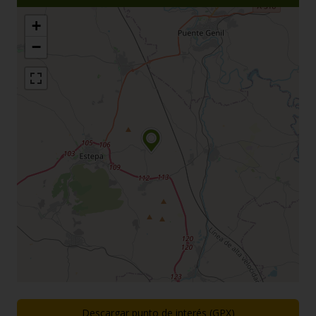
+
−
Descargar punto de interés (GPX)