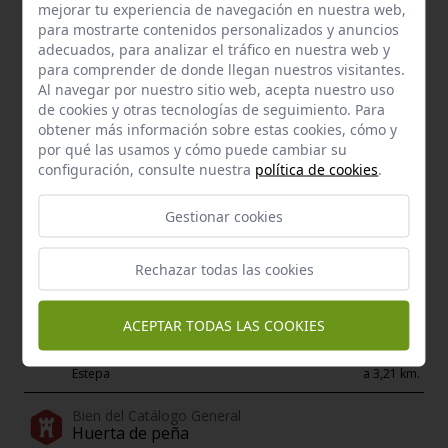
mejorar tu experiencia de navegación en nuestra web,
para mostrarte contenidos personalizados y anuncios
adecuados, para analizar el tráfico en nuestra web y
para comprender de donde llegan nuestros visitantes.
Al navegar por nuestro sitio web, acepta nuestro uso
de cookies y otras tecnologías de seguimiento. Para
obtener más información sobre estas cookies, cómo y
por qué las usamos y cómo puede cambiar su
configuración, consulte nuestra
política de cookies
.
Gestionar cookies
Enclave de interés Cultural
Rechazar todas las cookies
Toro osborne xviii
Lora de Estepa
a 3,19 km.
ACEPTAR TODAS LAS COOKIES
Bien del Catálogo General
El puntal
Estepa
a 3,21 km.
Bien del Catálogo General
Huerta de peña