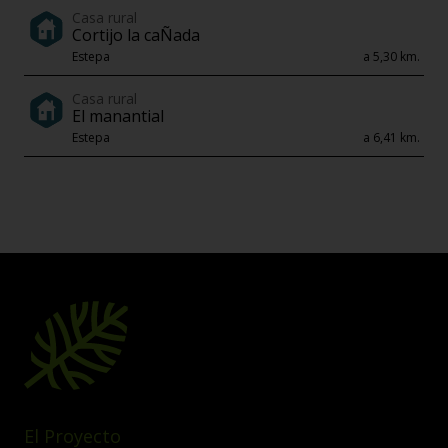
Casa rural
Cortijo la caÑada
Estepa
a 5,30 km.
Casa rural
El manantial
Estepa
a 6,41 km.
El Proyecto