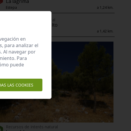
La lágrima
Estepa
a 1,24 km.
Bien del Catálogo General
Cortijo de moralejo alto
Estepa
a 1,42 km.
avegación en
 para analizar el
. Al navegar por
miento. Para
 cómo puede
DAS LAS COOKIES
Recursos de Interés natural