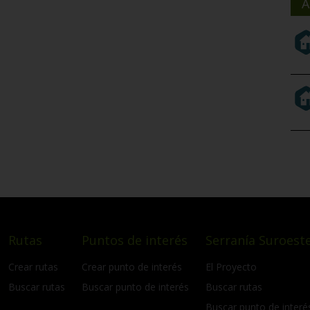
A
Rutas
Puntos de interés
Serranía Suroeste
Crear rutas
Crear punto de interés
El Proyecto
Buscar rutas
Buscar punto de interés
Buscar rutas
Buscar punto de interé