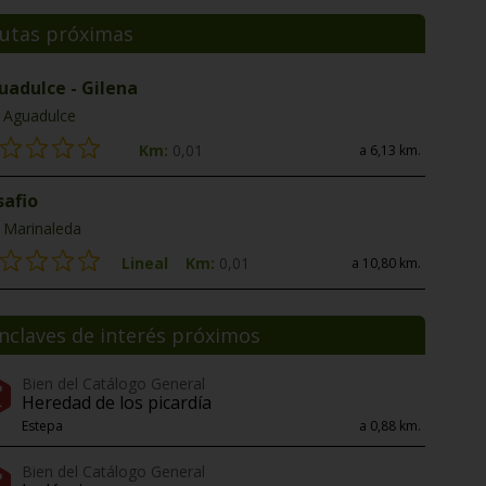
utas próximas
uadulce - Gilena
Aguadulce
Km:
0,01
a 6,13 km.
safio
Marinaleda
Lineal
Km:
0,01
a 10,80 km.
nclaves de interés próximos
Bien del Catálogo General
Heredad de los picardía
Estepa
a 0,88 km.
Bien del Catálogo General