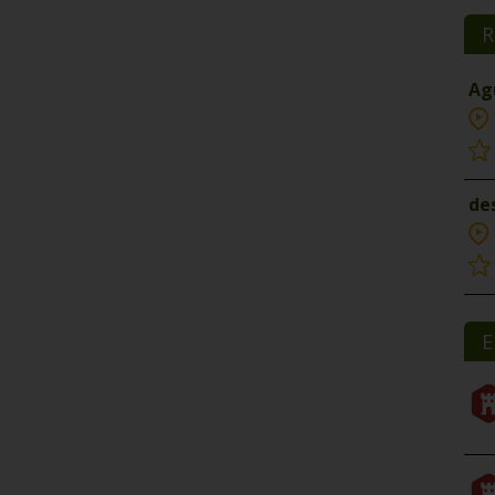
R
Ag
de
E