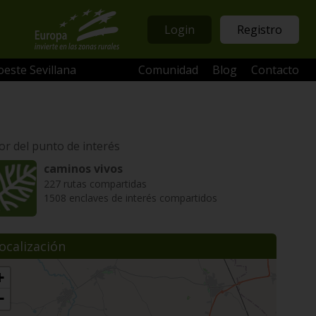
Login
Registro
oeste Sevillana
Comunidad
Blog
Contacto
or del punto de interés
caminos vivos
227 rutas compartidas
1508 enclaves de interés compartidos
ocalización
+
−