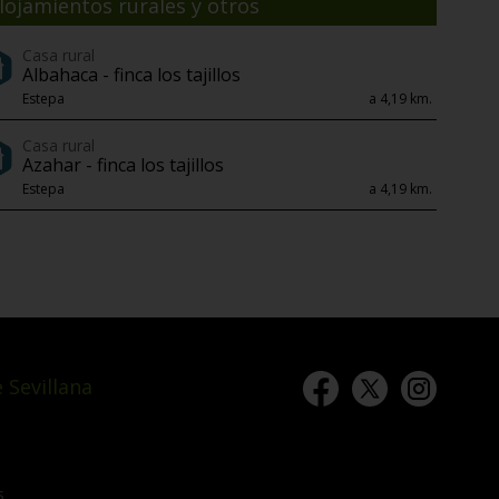
lojamientos rurales y otros
Casa rural
Albahaca - finca los tajillos
Estepa
a 4,19 km.
Casa rural
Azahar - finca los tajillos
Estepa
a 4,19 km.
 Sevillana
s