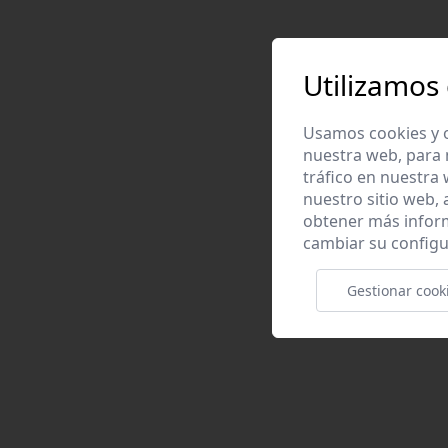
Utilizamos
Usamos cookies y o
nuestra web, para 
tráfico en nuestra
nuestro sitio web,
obtener más infor
cambiar su configu
Gestionar cook