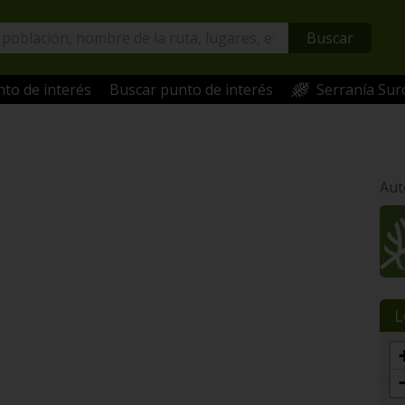
Buscar
to de interés
Buscar punto de interés
Serranía Sur
Aut
L