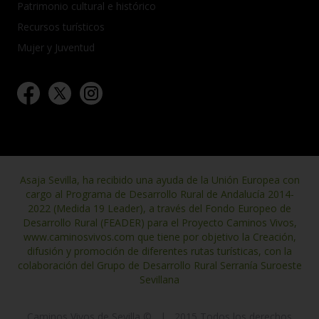
Patrimonio cultural e histórico
Recursos turísticos
Mujer y Juventud
Asaja Sevilla, ha recibido una ayuda de la Unión Europea con
cargo al Programa de Desarrollo Rural de Andalucía 2014-
2022 (Medida 19 Leader), a través del Fondo Europeo de
Desarrollo Rural (FEADER) para el Proyecto Caminos Vivos,
www.caminosvivos.com que tiene por objetivo la Creación,
difusión y promoción de diferentes rutas turísticas, con la
colaboración del Grupo de Desarrollo Rural Serranía Suroeste
Sevillana
Caminos Vivos de Sevilla ©
|
2015 Todos los derechos