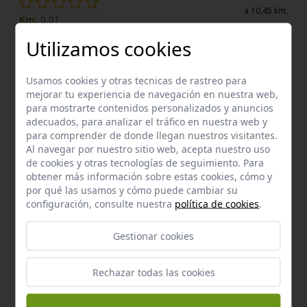
a 10,45 km.
Km:
0,01
Utilizamos cookies
Enclaves de interés próximos
Usamos cookies y otras tecnicas de rastreo para
mejorar tu experiencia de navegación en nuestra web,
Enclave de interés Cultural
Cementerio del santísimo cristo de la
para mostrarte contenidos personalizados y anuncios
expiración
adecuados, para analizar el tráfico en nuestra web y
para comprender de donde llegan nuestros visitantes.
Osuna
a 4,28 km.
Al navegar por nuestro sitio web, acepta nuestro uso
de cookies y otras tecnologías de seguimiento. Para
obtener más información sobre estas cookies, cómo y
por qué las usamos y cómo puede cambiar su
configuración, consulte nuestra
política de cookies
.
Gestionar cookies
Rechazar todas las cookies