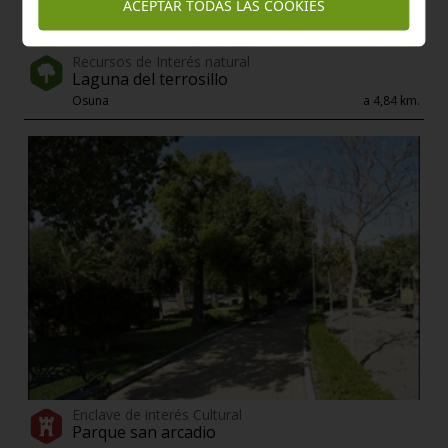
ACEPTAR TODAS LAS COOKIES
Recursos de Interés natural
Laguna del terrosillo
Osuna
a 4,84 km.
Enclave de interés Cultural
Parque san arcadio