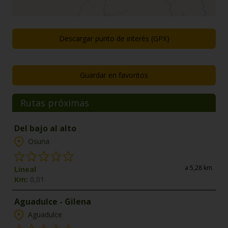
Descargar punto de interés (GPX)
Guardar en favoritos
Rutas próximas
Del bajo al alto
Osuna
a 5,28 km.
Lineal
Km:
0,01
Aguadulce - Gilena
Aguadulce