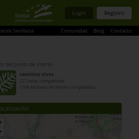
Login
Registro
oeste Sevillana
Comunidad
Blog
Contacto
or del punto de interés
caminos vivos
227 rutas compartidas
1508 enclaves de interés compartidos
ocalización
+
−