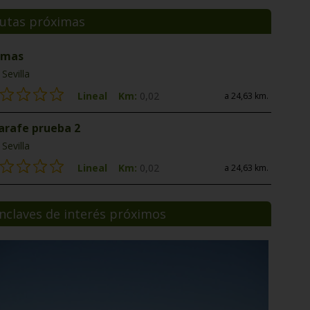
utas próximas
 mas
Sevilla
Lineal
Km:
0,02
a 24,63 km.
jarafe prueba 2
Sevilla
Lineal
Km:
0,02
a 24,63 km.
nclaves de interés próximos