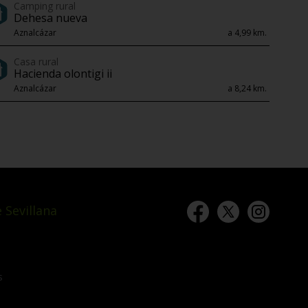
Camping rural
Dehesa nueva
Aznalcázar
a 4,99 km.
Casa rural
Hacienda olontigi ii
Aznalcázar
a 8,24 km.
 Sevillana
s