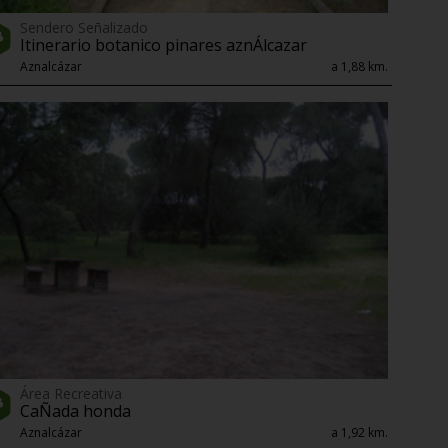
Sendero Señalizado
Itinerario botanico pinares aznÁlcazar
Aznalcázar
a 1,88 km.
Área Recreativa
CaÑada honda
Aznalcázar
a 1,92 km.