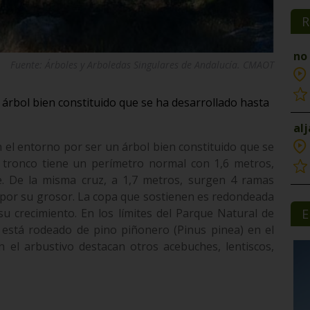
R
no
Fuente: Árboles y Arboledas Singulares de Andalucía. CMAOT
 árbol bien constituido que se ha desarrollado hasta
al
 el entorno por ser un árbol bien constituido que se
u tronco tiene un perímetro normal con 1,6 metros,
e. De la misma cruz, a 1,7 metros, surgen 4 ramas
s por su grosor. La copa que sostienen es redondeada
su crecimiento. En los límites del Parque Natural de
E
 está rodeado de pino piñonero (Pinus pinea) en el
n el arbustivo destacan otros acebuches, lentiscos,