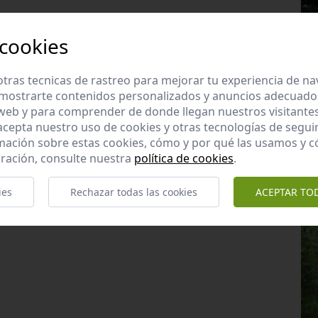
 cookies
tras tecnicas de rastreo para mejorar tu experiencia de n
mostrarte contenidos personalizados y anuncios adecuados,
 web y para comprender de donde llegan nuestros visitantes
 acepta nuestro uso de cookies y otras tecnologías de segui
mación sobre estas cookies, cómo y por qué las usamos y
ración, consulte nuestra
política de cookies
.
ies
Rechazar todas las cookies
ACEPTAR TO