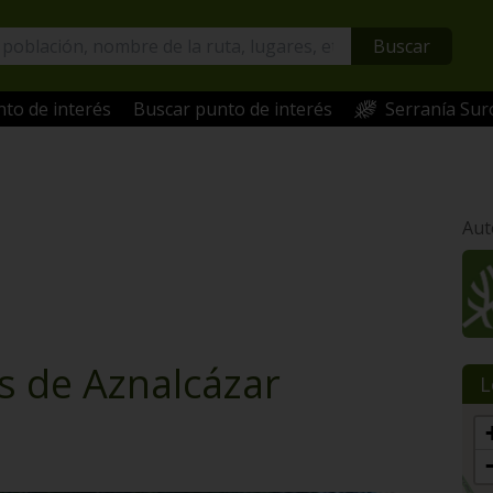
Buscar
to de interés
Buscar punto de interés
Serranía Sur
Aut
s de Aznalcázar
L