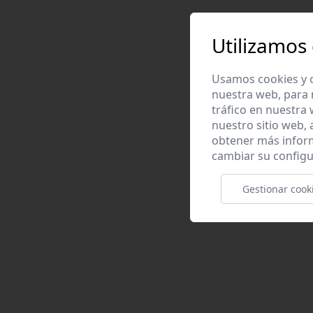
Utilizamos
Usamos cookies y o
nuestra web, para 
tráfico en nuestra
nuestro sitio web,
obtener más infor
cambiar su configu
Gestionar cook