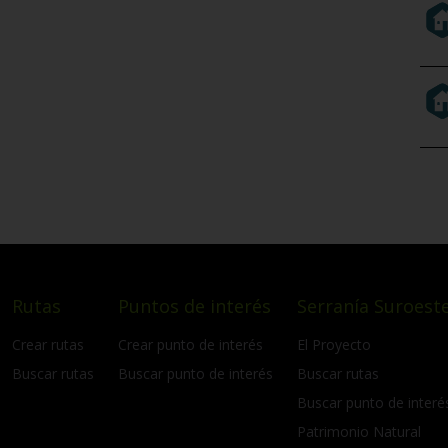
Rutas
Puntos de interés
Serranía Suroeste
Crear rutas
Crear punto de interés
El Proyecto
Buscar rutas
Buscar punto de interés
Buscar rutas
Buscar punto de interé
Patrimonio Natural