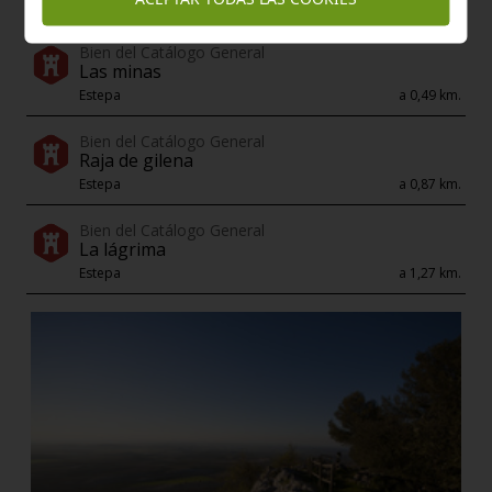
Estepa
a 0,39 km.
Bien del Catálogo General
Las minas
Estepa
a 0,49 km.
Bien del Catálogo General
Raja de gilena
Estepa
a 0,87 km.
Bien del Catálogo General
La lágrima
Estepa
a 1,27 km.