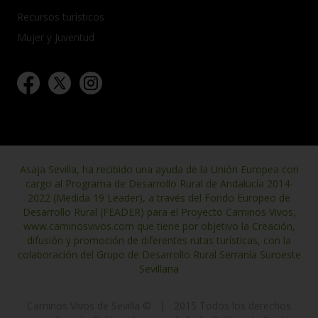
Recursos turísticos
Mujer y Juventud
Asaja Sevilla, ha recibido una ayuda de la Unión Europea con
cargo al Programa de Desarrollo Rural de Andalucía 2014-
2022 (Medida 19 Leader), a través del Fondo Europeo de
Desarrollo Rural (FEADER) para el Proyecto Caminos Vivos,
www.caminosvivos.com que tiene por objetivo la Creación,
difusión y promoción de diferentes rutas turísticas, con la
colaboración del Grupo de Desarrollo Rural Serranía Suroeste
Sevillana
Caminos Vivos de Sevilla ©
|
2015 Todos los derechos