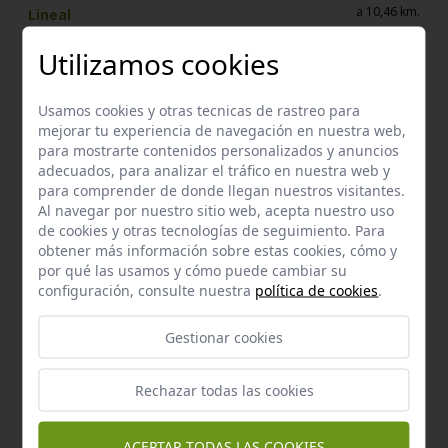
a 10,46 km.
Lineal
Km:
0,01
Utilizamos cookies
Enclaves de interés próximos
Usamos cookies y otras tecnicas de rastreo para
mejorar tu experiencia de navegación en nuestra web,
para mostrarte contenidos personalizados y anuncios
adecuados, para analizar el tráfico en nuestra web y
para comprender de donde llegan nuestros visitantes.
Al navegar por nuestro sitio web, acepta nuestro uso
de cookies y otras tecnologías de seguimiento. Para
obtener más información sobre estas cookies, cómo y
por qué las usamos y cómo puede cambiar su
configuración, consulte nuestra
política de cookies
.
Gestionar cookies
Rechazar todas las cookies
Recursos de Interés natural
Los tajillos
ACEPTAR TODAS LAS COOKIES