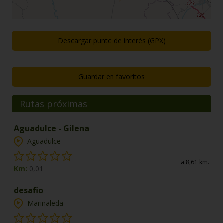
Descargar punto de interés (GPX)
Guardar en favoritos
Rutas próximas
Aguadulce - Gilena
Aguadulce
a 8,61 km.
Km:
0,01
desafio
Marinaleda