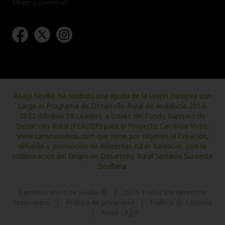
Mujer y Juventud
Asaja Sevilla, ha recibido una ayuda de la Unión Europea con
cargo al Programa de Desarrollo Rural de Andalucía 2014-
2022 (Medida 19 Leader), a través del Fondo Europeo de
Desarrollo Rural (FEADER) para el Proyecto Caminos Vivos,
www.caminosvivos.com que tiene por objetivo la Creación,
difusión y promoción de diferentes rutas turísticas, con la
colaboración del Grupo de Desarrollo Rural Serranía Suroeste
Sevillana
Caminos Vivos de Sevilla ©
|
2015 Todos los derechos
reservados
|
Política de privacidad
|
Política de Cookies
|
Aviso Legal