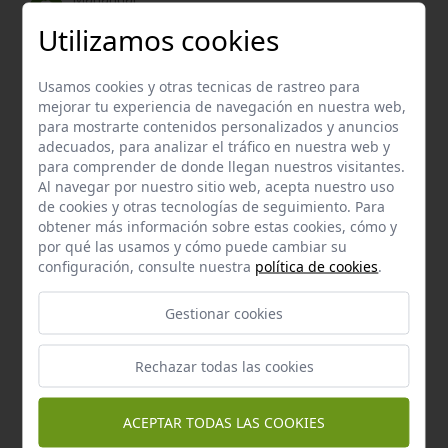
Manantial de las concepciones
Utilizamos cookies
Carmona
a 2,09 km.
Usamos cookies y otras tecnicas de rastreo para
mejorar tu experiencia de navegación en nuestra web,
para mostrarte contenidos personalizados y anuncios
adecuados, para analizar el tráfico en nuestra web y
para comprender de donde llegan nuestros visitantes.
Al navegar por nuestro sitio web, acepta nuestro uso
de cookies y otras tecnologías de seguimiento. Para
obtener más información sobre estas cookies, cómo y
por qué las usamos y cómo puede cambiar su
configuración, consulte nuestra
política de cookies
.
Gestionar cookies
Manantial
Rechazar todas las cookies
Manantial de la mina
Carmona
a 2,35 km.
ACEPTAR TODAS LAS COOKIES