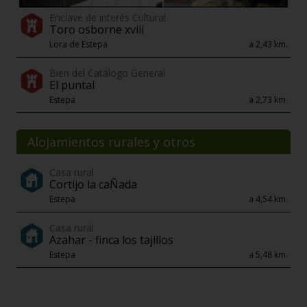
Enclave de interés Cultural
Toro osborne xviii
Lora de Estepa
a 2,43 km.
Bien del Catálogo General
El puntal
Estepa
a 2,73 km.
Alojamientos rurales y otros
Casa rural
Cortijo la caÑada
Estepa
a 4,54 km.
Casa rural
Azahar - finca los tajillos
Estepa
a 5,48 km.