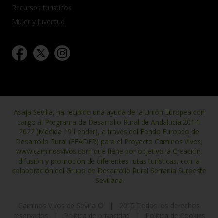
Recursos turísticos
Mujer y Juventud
Asaja Sevilla, ha recibido una ayuda de la Unión Europea con
cargo al Programa de Desarrollo Rural de Andalucía 2014-
2022 (Medida 19 Leader), a través del Fondo Europeo de
Desarrollo Rural (FEADER) para el Proyecto Caminos Vivos,
www.caminosvivos.com que tiene por objetivo la Creación,
difusión y promoción de diferentes rutas turísticas, con la
colaboración del Grupo de Desarrollo Rural Serranía Suroeste
Sevillana
Caminos Vivos de Sevilla ©
|
2015 Todos los derechos
reservados
|
Política de privacidad
|
Política de Cookies