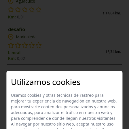
Aguadulce
a 14,64 km.
Km:
0,01
desafio
Marinaleda
a 16,34 km.
Lineal
Km:
0,02
Enclaves de interés próximos
Utilizamos cookies
Usamos cookies y otras tecnicas de rastreo para
mejorar tu experiencia de navegación en nuestra web,
para mostrarte contenidos personalizados y anuncios
adecuados, para analizar el tráfico en nuestra web y
para comprender de donde llegan nuestros visitantes.
Al navegar por nuestro sitio web, acepta nuestro uso