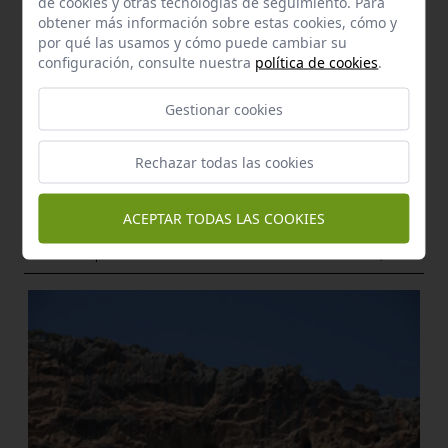
de cookies y otras tecnologías de seguimiento. Para
obtener más información sobre estas cookies, cómo y
por qué las usamos y cómo puede cambiar su
configuración, consulte nuestra
política de cookies
.
Gestionar cookies
Manantial
Fuente de santiago
Rechazar todas las cookies
Lora de Estepa
a 1,64 km.
Bien del Catálogo General
ACEPTAR TODAS LAS COOKIES
Haza del cojo de la torre
Estepa
a 1,77 km.