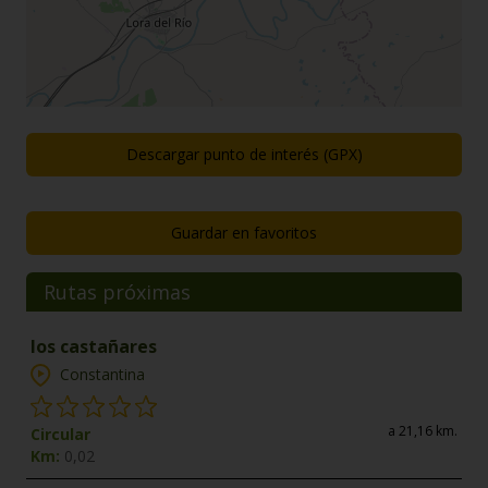
Descargar punto de interés (GPX)
Guardar en favoritos
Rutas próximas
los castañares
Constantina
a 21,16 km.
Circular
Km:
0,02