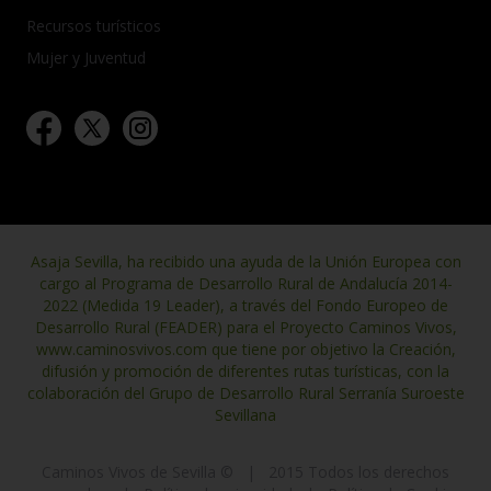
Recursos turísticos
Mujer y Juventud
Asaja Sevilla, ha recibido una ayuda de la Unión Europea con
cargo al Programa de Desarrollo Rural de Andalucía 2014-
2022 (Medida 19 Leader), a través del Fondo Europeo de
Desarrollo Rural (FEADER) para el Proyecto Caminos Vivos,
www.caminosvivos.com que tiene por objetivo la Creación,
difusión y promoción de diferentes rutas turísticas, con la
colaboración del Grupo de Desarrollo Rural Serranía Suroeste
Sevillana
Caminos Vivos de Sevilla ©
|
2015 Todos los derechos