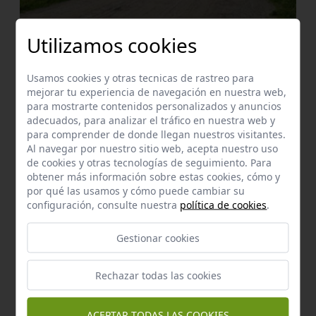
Manantial
Utilizamos cookies
Fuente del membrillo
Lora del Río
a 0,84 km.
Usamos cookies y otras tecnicas de rastreo para
mejorar tu experiencia de navegación en nuestra web,
para mostrarte contenidos personalizados y anuncios
adecuados, para analizar el tráfico en nuestra web y
para comprender de donde llegan nuestros visitantes.
Al navegar por nuestro sitio web, acepta nuestro uso
de cookies y otras tecnologías de seguimiento. Para
obtener más información sobre estas cookies, cómo y
por qué las usamos y cómo puede cambiar su
configuración, consulte nuestra
política de cookies
.
Gestionar cookies
Rechazar todas las cookies
Manantial
Fuente de setefilla
Lora del Río
a 1,27 km.
ACEPTAR TODAS LAS COOKIES