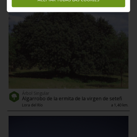
Árbol Singular
Algarrobo de la ermita de la virgen de setefi
Lora del Río
a 1,40 km.