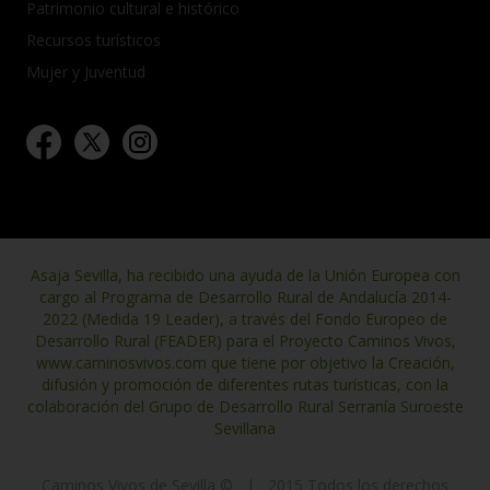
Patrimonio cultural e histórico
Recursos turísticos
Mujer y Juventud
Asaja Sevilla, ha recibido una ayuda de la Unión Europea con
cargo al Programa de Desarrollo Rural de Andalucía 2014-
2022 (Medida 19 Leader), a través del Fondo Europeo de
Desarrollo Rural (FEADER) para el Proyecto Caminos Vivos,
www.caminosvivos.com que tiene por objetivo la Creación,
difusión y promoción de diferentes rutas turísticas, con la
colaboración del Grupo de Desarrollo Rural Serranía Suroeste
Sevillana
Caminos Vivos de Sevilla ©
|
2015 Todos los derechos