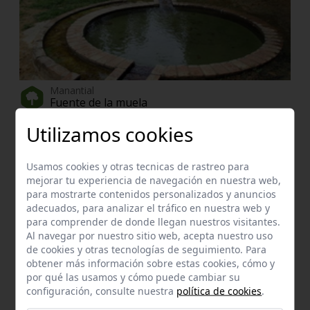
Manantial
Fuente de la muela
El Viso del Alcor
a 0,22 km.
Utilizamos cookies
Enclave de interés Cultural
Iglesia de santa maría del alcor
Usamos cookies y otras tecnicas de rastreo para
El Viso del Alcor
a 0,83 km.
mejorar tu experiencia de navegación en nuestra web,
para mostrarte contenidos personalizados y anuncios
adecuados, para analizar el tráfico en nuestra web y
para comprender de donde llegan nuestros visitantes.
Al navegar por nuestro sitio web, acepta nuestro uso
de cookies y otras tecnologías de seguimiento. Para
obtener más información sobre estas cookies, cómo y
por qué las usamos y cómo puede cambiar su
configuración, consulte nuestra
política de cookies
.