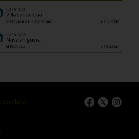
Casa rural
Villa santa lucia
Villanueva del Río y Minas
a 11,14 km.
Casa rural
Navalahiguera
El Pedroso
a 13,53 km.
 Sevillana
s