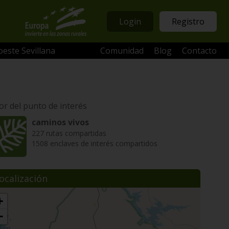
Login
Registro
oeste Sevillana
Comunidad
Blog
Contacto
or del punto de interés
caminos vivos
227 rutas compartidas
1508 enclaves de interés compartidos
ocalización
+
−