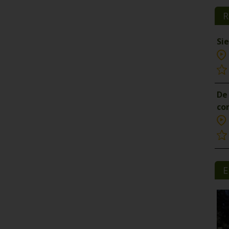
R
Si
De 
co
E