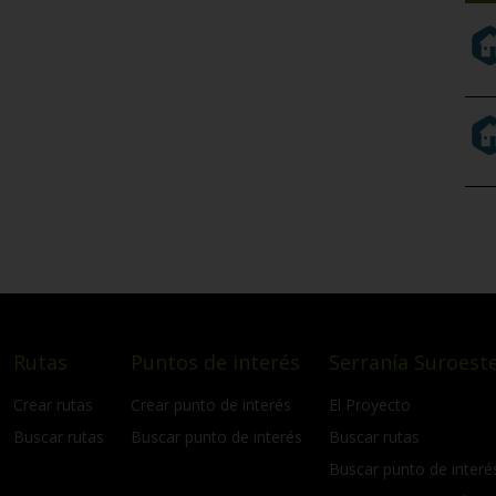
Rutas
Puntos de interés
Serranía Suroeste
Crear rutas
Crear punto de interés
El Proyecto
Buscar rutas
Buscar punto de interés
Buscar rutas
Buscar punto de interé