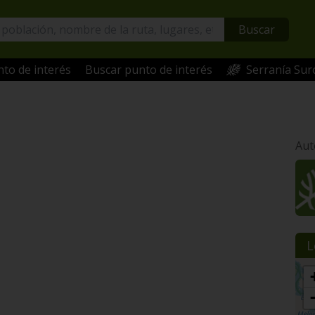
Buscar
to de interés
Buscar punto de interés
Serranía Sur
Aut
L