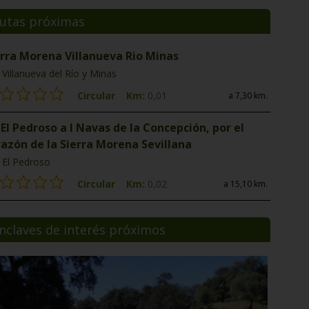
utas próximas
erra Morena Villanueva Rio Minas
Villanueva del Río y Minas
Circular
Km:
0,01
a 7,30 km.
El Pedroso a l Navas de la Concepción, por el
razón de la Sierra Morena Sevillana
El Pedroso
Circular
Km:
0,02
a 15,10 km.
nclaves de interés próximos