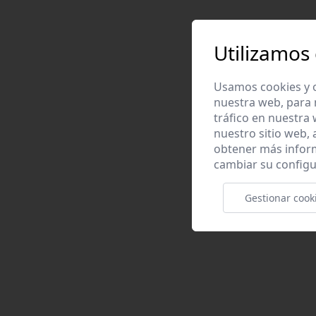
Utilizamos
Usamos cookies y o
nuestra web, para 
tráfico en nuestra
nuestro sitio web,
obtener más infor
cambiar su configu
Gestionar cook