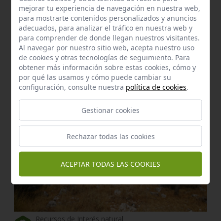
mejorar tu experiencia de navegación en nuestra web,
para mostrarte contenidos personalizados y anuncios
adecuados, para analizar el tráfico en nuestra web y
para comprender de donde llegan nuestros visitantes.
Manantial
Al navegar por nuestro sitio web, acepta nuestro uso
Manantial del ojo
de cookies y otras tecnologías de seguimiento. Para
Gilena
a 0,45 km.
obtener más información sobre estas cookies, cómo y
por qué las usamos y cómo puede cambiar su
configuración, consulte nuestra
política de cookies
.
Gestionar cookies
Rechazar todas las cookies
ACEPTAR TODAS LAS COOKIES
Recursos de Interés natural