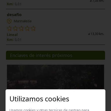
a 7,05 km.
Km:
0,01
desafio
Marinaleda
a 13,30 km.
Lineal
Km:
0,01
Enclaves de interés próximos
Utilizamos cookies
Usamos cookies y otras tecnicas de rastreo para