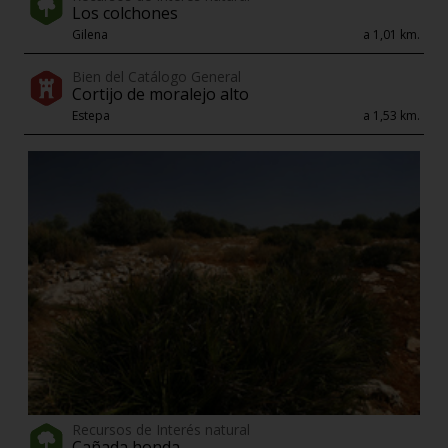
Los colchones
Gilena
a 1,01 km.
Bien del Catálogo General
Cortijo de moralejo alto
Estepa
a 1,53 km.
Recursos de Interés natural
Cañada honda