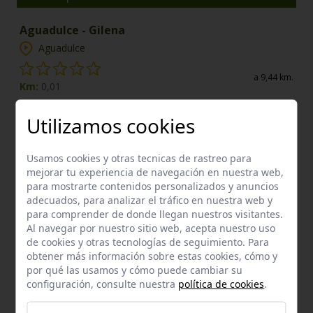
Aguadulce - Gilena
Aguadulce
a 9,44 km.
Km:
0,01
desafio
Utilizamos cookies
Marinaleda
Usamos cookies y otras tecnicas de rastreo para
a 12,87 km.
mejorar tu experiencia de navegación en nuestra web,
Lineal
para mostrarte contenidos personalizados y anuncios
Km:
0,01
adecuados, para analizar el tráfico en nuestra web y
para comprender de donde llegan nuestros visitantes.
Al navegar por nuestro sitio web, acepta nuestro uso
Enclaves de interés próximos
de cookies y otras tecnologías de seguimiento. Para
obtener más información sobre estas cookies, cómo y
Bien del Catálogo General
por qué las usamos y cómo puede cambiar su
Tajo montero
configuración, consulte nuestra
política de cookies
.
Estepa
a 1,05 km.