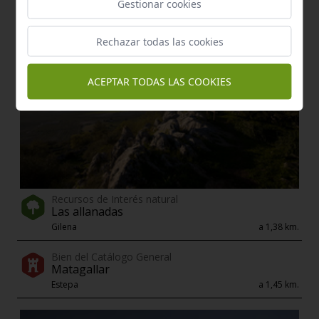
Gestionar cookies
Rechazar todas las cookies
ACEPTAR TODAS LAS COOKIES
Recursos de Interés natural
Las allanadas
Gilena
a 1,38 km.
Bien del Catálogo General
Matagallar
Estepa
a 1,45 km.