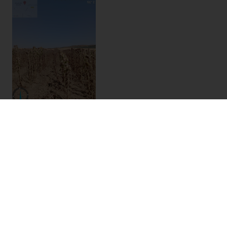
Comentarios (0)
Enviar valoración y comentario
Autor de la ruta:
caminos vivos
227 rutas compartidas
Fecha subida:
13 de septiembre de 2024