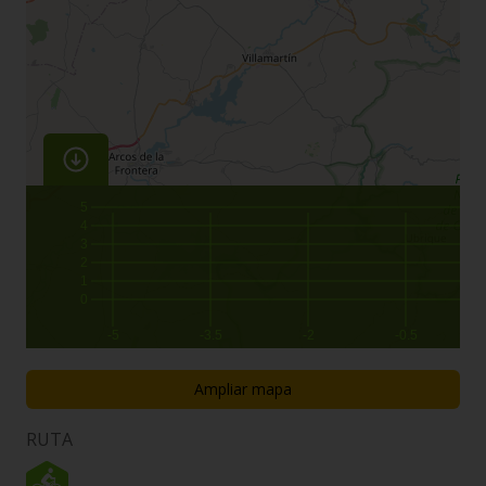
5
4
3
2
1
0
-5
-3.5
-2
-0.5
Ampliar mapa
RUTA