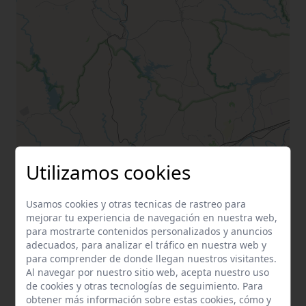
Utilizamos cookies
Usamos cookies y otras tecnicas de rastreo para
mejorar tu experiencia de navegación en nuestra web,
para mostrarte contenidos personalizados y anuncios
adecuados, para analizar el tráfico en nuestra web y
para comprender de donde llegan nuestros visitantes.
Al navegar por nuestro sitio web, acepta nuestro uso
de cookies y otras tecnologías de seguimiento. Para
obtener más información sobre estas cookies, cómo y