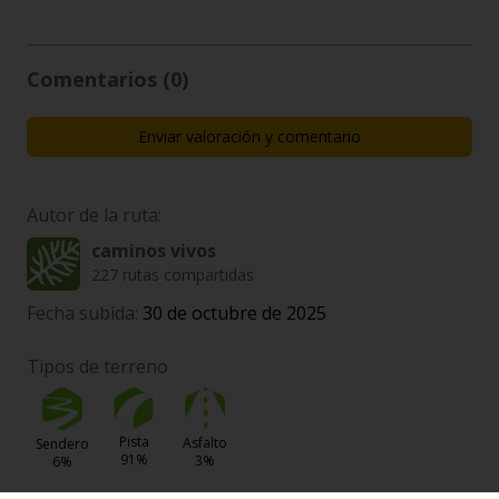
Comentarios (0)
Enviar valoración y comentario
Autor de la ruta:
caminos vivos
227 rutas compartidas
Fecha subida:
30 de octubre de 2025
Tipos de terreno
Pista
Asfalto
Sendero
91%
3%
6%