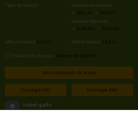
Tipos de terreno
Desnivel acumulado:
280,1 m
209,8 m
Desnivel distancia:
25,88 km
24,00 km
Altitud máxima:
83,6 m
Altitud mínima:
13,0 m
Poblaciones de paso:
Mairena del Aljarafe
Más información de la ruta
Descargar GPX
Descargar KML
isabel gallo
83 rutas compartidas
Guardar en favoritos