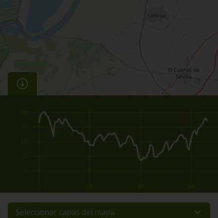
80
60
40
20
0
0
15
30
45
Seleccionar capas del mapa