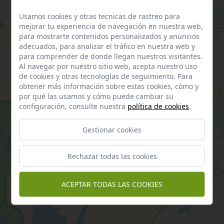
Usamos cookies y otras tecnicas de rastreo para
mejorar tu experiencia de navegación en nuestra web,
para mostrarte contenidos personalizados y anuncios
adecuados, para analizar el tráfico en nuestra web y
para comprender de donde llegan nuestros visitantes.
Al navegar por nuestro sitio web, acepta nuestro uso
de cookies y otras tecnologías de seguimiento. Para
obtener más información sobre estas cookies, cómo y
por qué las usamos y cómo puede cambiar su
configuración, consulte nuestra
política de cookies
.
Gestionar cookies
Rechazar todas las cookies
ACEPTAR TODAS LAS COOKIES