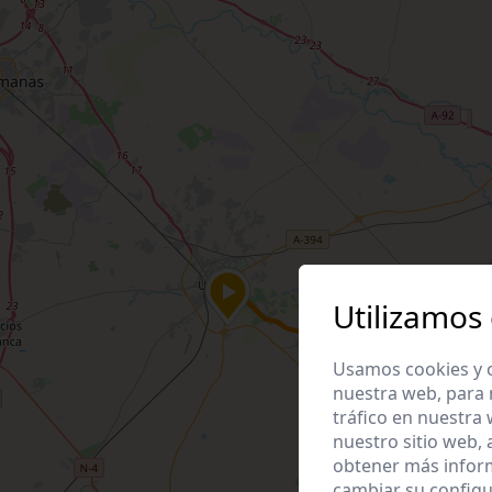
Utilizamos
Usamos cookies y o
nuestra web, para 
tráfico en nuestra
nuestro sitio web,
obtener más infor
cambiar su configu