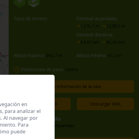
Tipos de terreno
Desnivel acumulado:
1276,7 m
1228,5 m
Desnivel distancia:
64,65 km
60,60 km
Altitud máxima:
392,7 m
Altitud mínima:
47,2 m
Poblaciones de paso:
Utrera
Más información de la ruta
avegación en
Descargar GPX
Descargar KML
 para analizar el
. Al navegar por
isabel gallo
miento. Para
83 rutas compartidas
 cómo puede