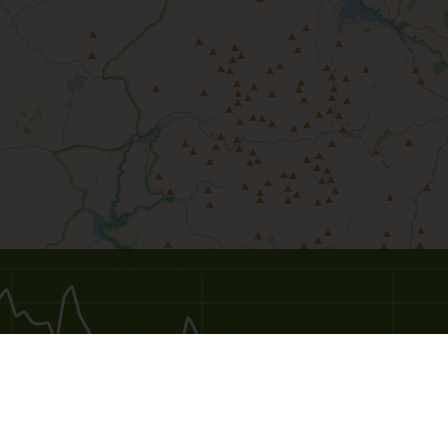
60
90
120