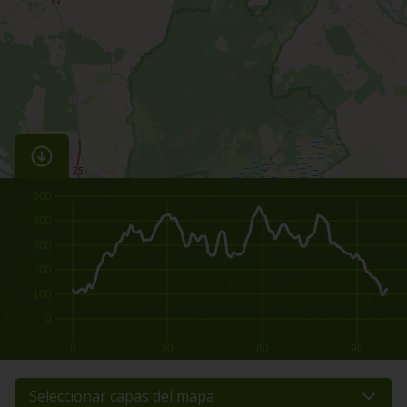
500
400
300
200
100
0
0
30
60
90
Seleccionar capas del mapa