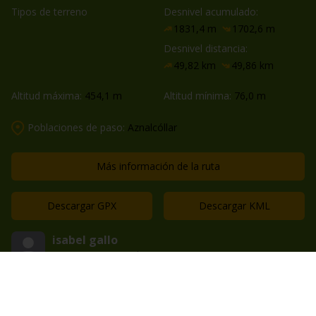
Tipos de terreno
Desnivel acumulado:
1831,4 m
1702,6 m
Desnivel distancia:
49,82 km
49,86 km
Altitud máxima:
454,1 m
Altitud mínima:
76,0 m
Poblaciones de paso:
Aznalcóllar
Más información de la ruta
Descargar GPX
Descargar KML
isabel gallo
83 rutas compartidas
Guardar en favoritos