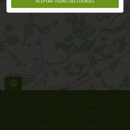
ACEPTAR TODAS LAS COOKIES
5
4
3
2
1