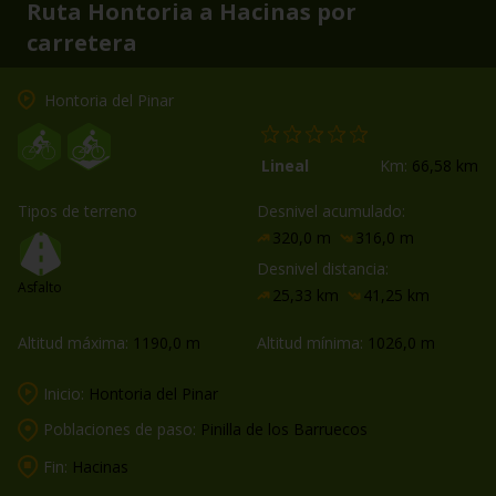
Ruta Hontoria a Hacinas por
carretera
Hontoria del Pinar
Lineal
Km:
66,58 km
Tipos de terreno
Desnivel acumulado:
320,0 m
316,0 m
Desnivel distancia:
Asfalto
25,33 km
41,25 km
Altitud máxima:
1190,0 m
Altitud mínima:
1026,0 m
Inicio:
Hontoria del Pinar
Poblaciones de paso:
Pinilla de los Barruecos
Fin:
Hacinas