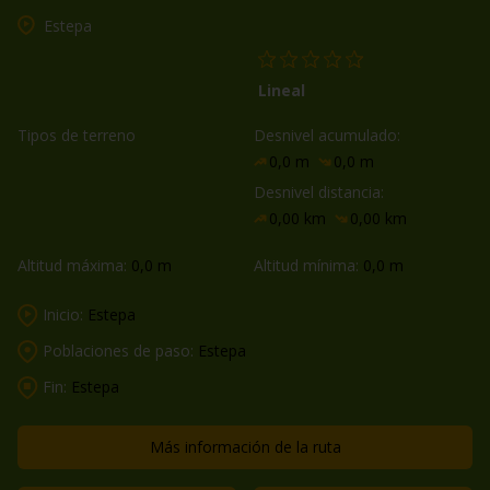
Estepa
Lineal
Tipos de terreno
Desnivel acumulado:
0,0 m
0,0 m
Desnivel distancia:
0,00 km
0,00 km
Altitud máxima:
0,0 m
Altitud mínima:
0,0 m
Inicio:
Estepa
Poblaciones de paso:
Estepa
Fin:
Estepa
Más información de la ruta