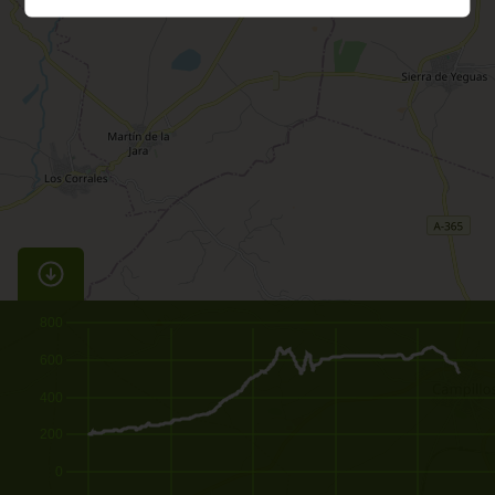
800
600
400
200
0