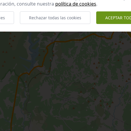
ración, consulte nuestra
política de cookies
.
ies
Rechazar todas las cookies
ACEPTAR TO