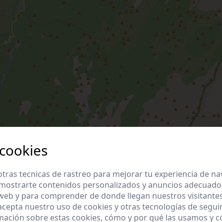
 cookies
tras tecnicas de rastreo para mejorar tu experiencia de n
mostrarte contenidos personalizados y anuncios adecuados,
 web y para comprender de donde llegan nuestros visitantes
 acepta nuestro uso de cookies y otras tecnologías de segui
mación sobre estas cookies, cómo y por qué las usamos y