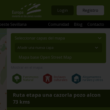
Login
Registro
oeste Sevillana
Comunidad
Blog
Contacto
Seleccionar capas del mapa
Mapa base Open Street Map
Mostrar en el mapa:
Patrimonio
Enclaves
Alojamientos
Natural
culturales
rurales y otros
Ruta etapa una cazorla pozo alcon
73 kms