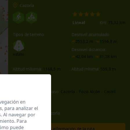
Cazorla
Lineal
Km:
73,32 km
Tipos de terreno
Desnivel acumulado:
2553,2 m
1596,8 m
Desnivel distancia:
Asfalto
42,04 km
31,28 km
Altitud máxima:
1168,5 m
Altitud mínima:
559,3 m
Inicio:
Cazorla
Poblaciones de paso:
Cazorla - Pozo Alcón - Castril
avegación en
Fin:
Castril
 para analizar el
etapa 1 proyecto cazorla
. Al navegar por
miento. Para
 cómo puede
Más información de la ruta