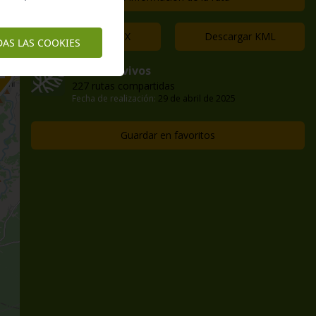
Descargar GPX
Descargar KML
DAS LAS COOKIES
caminos vivos
227 rutas compartidas
Fecha de realización:
29 de abril de 2025
Guardar en favoritos