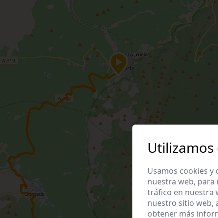
Utilizamos
Usamos cookies y o
nuestra web, para 
tráfico en nuestra
nuestro sitio web,
obtener más infor