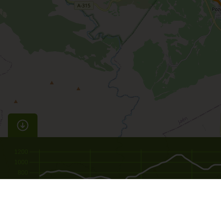
1200
1000
800
600
400
200
0