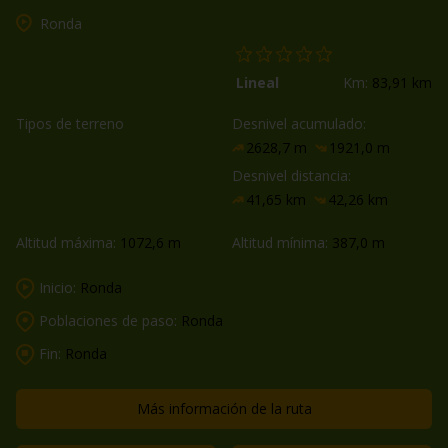
Ronda
Lineal
Km:
83,91 km
Tipos de terreno
Desnivel acumulado:
2628,7 m
1921,0 m
Desnivel distancia:
41,65 km
42,26 km
Altitud máxima:
1072,6 m
Altitud mínima:
387,0 m
Inicio:
Ronda
Poblaciones de paso:
Ronda
Fin:
Ronda
Más información de la ruta