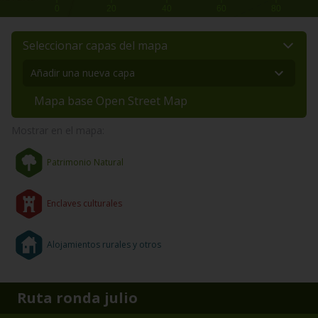
0
20
40
60
80
Seleccionar capas del mapa
Mapa base Open Street Map
Mostrar en el mapa:
Patrimonio Natural
Enclaves culturales
Alojamientos rurales y otros
Ruta ronda julio