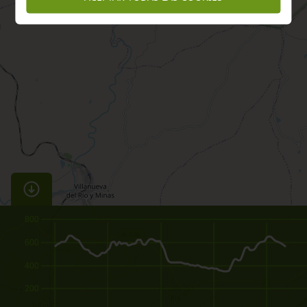
800
600
400
200