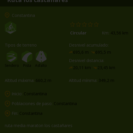
Constantina
Circular
Km:
43,56 km
Tipos de terreno
Desnivel acumulado:
695,6 m
695,5 m
Desnivel distancia:
Sendero
Pista
Asfalto
20,11 km
23,45 km
Altitud máxima:
660,2 m
Altitud mínima:
349,2 m
Inicio:
Constantina
Poblaciones de paso:
Constantina
Fin:
Constantina
ruta media maraton los castañares