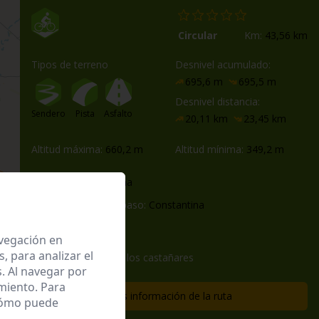
Circular
Km:
43,56 km
Tipos de terreno
Desnivel acumulado:
695,6 m
695,5 m
Desnivel distancia:
Sendero
Pista
Asfalto
20,11 km
23,45 km
Altitud máxima:
660,2 m
Altitud mínima:
349,2 m
Inicio:
Constantina
Poblaciones de paso:
Constantina
Fin:
Constantina
avegación en
 para analizar el
ruta media maraton los castañares
. Al navegar por
miento. Para
Más información de la ruta
 cómo puede