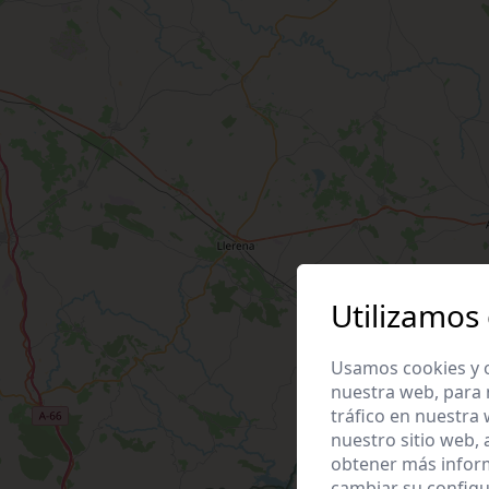
Utilizamos
Usamos cookies y o
nuestra web, para 
tráfico en nuestra
nuestro sitio web,
obtener más infor
cambiar su configu