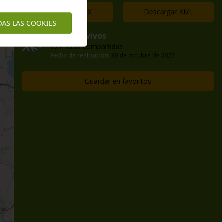
Descargar GPX
Descargar KML
DAS LAS COOKIES
caminos vivos
227 rutas compartidas
Fecha de realización:
30 de octubre de 2025
Guardar en favoritos