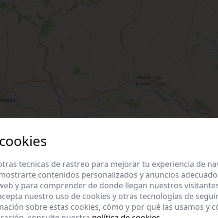
 cookies
tras tecnicas de rastreo para mejorar tu experiencia de n
mostrarte contenidos personalizados y anuncios adecuados,
 web y para comprender de donde llegan nuestros visitantes
 acepta nuestro uso de cookies y otras tecnologías de segui
mación sobre estas cookies, cómo y por qué las usamos y
ración, consulte nuestra
política de cookies
.