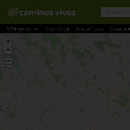
El Proyecto
Crear rutas
Buscar rutas
Crear pun
+
−