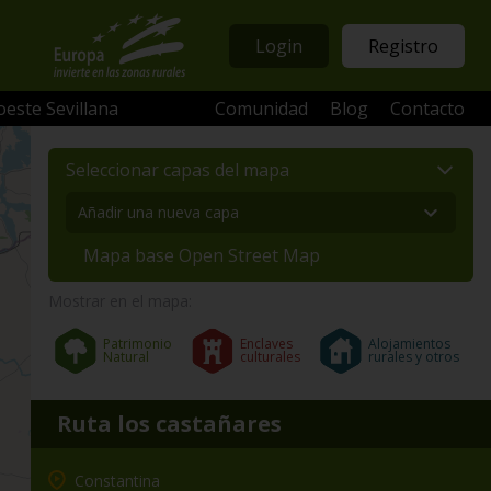
Login
Registro
oeste Sevillana
Comunidad
Blog
Contacto
Seleccionar capas del mapa
Mapa base Open Street Map
Mostrar en el mapa:
Patrimonio
Enclaves
Alojamientos
Natural
culturales
rurales y otros
Ruta los castañares
Constantina