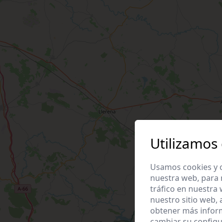
Utilizamos
Usamos cookies y o
nuestra web, para 
tráfico en nuestra
nuestro sitio web,
obtener más infor
cambiar su configu