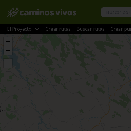
El Proyecto
Crear rutas
Buscar rutas
Crear pun
+
−