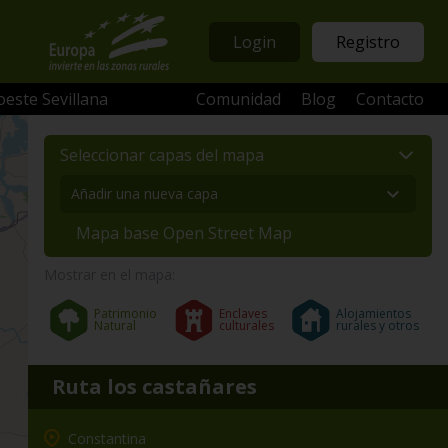
Login
Registro
oeste Sevillana
Comunidad
Blog
Contacto
Seleccionar capas del mapa
Mapa base Open Street Map
Mostrar en el mapa:
Patrimonio
Enclaves
Alojamientos
Natural
culturales
rurales y otros
Ruta los castañares
Constantina