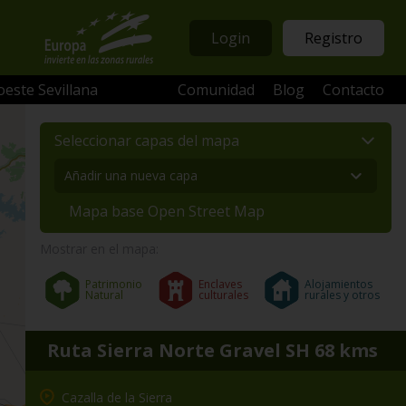
Login
Registro
oeste Sevillana
Comunidad
Blog
Contacto
Seleccionar capas del mapa
Mapa base Open Street Map
Mostrar en el mapa:
Patrimonio
Enclaves
Alojamientos
Natural
culturales
rurales y otros
Ruta Sierra Norte Gravel SH 68 kms
Cazalla de la Sierra