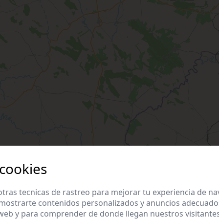
 cookies
tras tecnicas de rastreo para mejorar tu experiencia de n
mostrarte contenidos personalizados y anuncios adecuados,
 web y para comprender de donde llegan nuestros visitantes