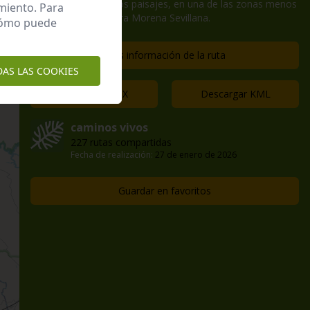
de grandes y variados paisajes, en una de las zonas menos
miento. Para
conocidas de la Sierra Morena Sevillana.
 cómo puede
Más información de la ruta
DAS LAS COOKIES
Descargar GPX
Descargar KML
caminos vivos
227 rutas compartidas
Fecha de realización:
27 de enero de 2026
Guardar en favoritos