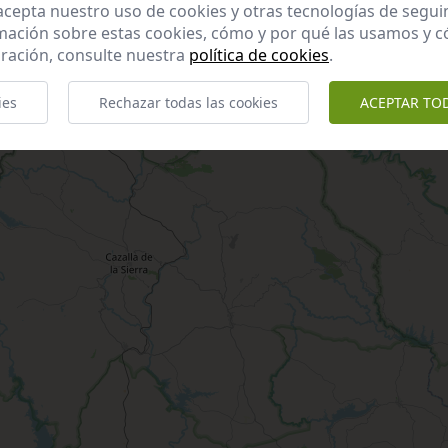
 acepta nuestro uso de cookies y otras tecnologías de segui
mación sobre estas cookies, cómo y por qué las usamos y
ración, consulte nuestra
política de cookies
.
ies
Rechazar todas las cookies
ACEPTAR TO