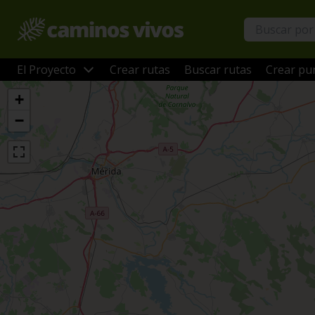
El Proyecto
Crear rutas
Buscar rutas
Crear pun
+
−