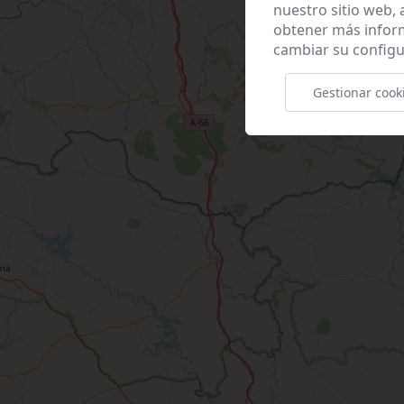
nuestro sitio web,
obtener más infor
cambiar su configu
Gestionar cook