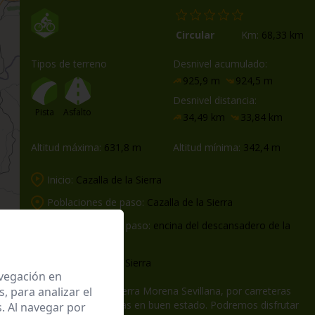
Circular
Km:
68,33 km
Tipos de terreno
Desnivel acumulado:
925,9 m
924,5 m
Desnivel distancia:
Pista
Asfalto
34,49 km
33,84 km
Altitud máxima:
631,8 m
Altitud mínima:
342,4 m
Inicio:
Cazalla de la Sierra
Poblaciones de paso:
Cazalla de la Sierra
Otros lugares de paso:
encina del descansadero de la
gargantina
Fin:
Cazalla de la Sierra
avegación en
 para analizar el
Ruta gravel por la Sierra Morena Sevillana, por carreteras
muy solitarias y pistas en buen estado. Podremos disfrutar
. Al navegar por