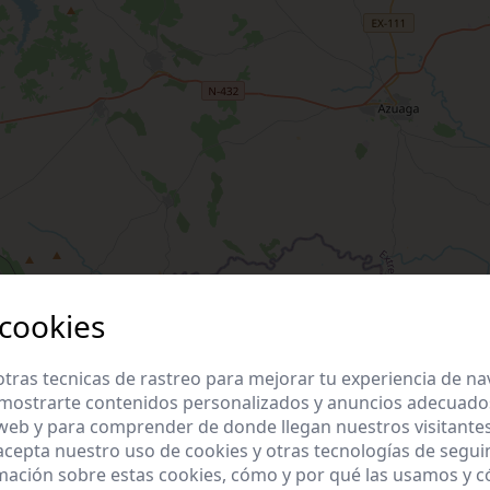
 cookies
tras tecnicas de rastreo para mejorar tu experiencia de n
mostrarte contenidos personalizados y anuncios adecuados,
 web y para comprender de donde llegan nuestros visitantes
 acepta nuestro uso de cookies y otras tecnologías de segui
mación sobre estas cookies, cómo y por qué las usamos y