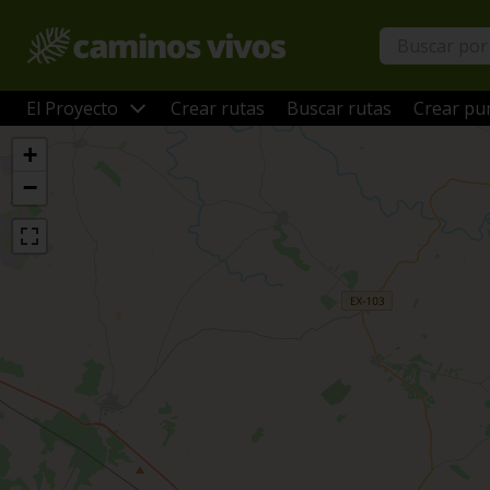
El Proyecto
Crear rutas
Buscar rutas
Crear pun
+
−