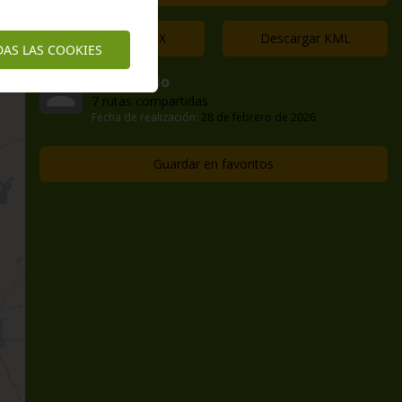
Descargar GPX
Descargar KML
DAS LAS COOKIES
Jo6antonio
7 rutas compartidas
Fecha de realización:
28 de febrero de 2026
Guardar en favoritos