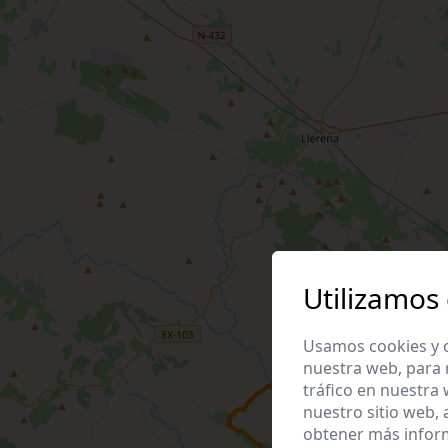
Utilizamos
Usamos cookies y o
nuestra web, para 
tráfico en nuestra
nuestro sitio web,
obtener más infor