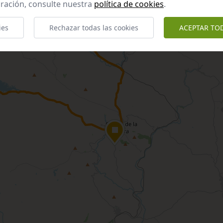
ración, consulte nuestra
política de cookies
.
ies
Rechazar todas las cookies
ACEPTAR TO