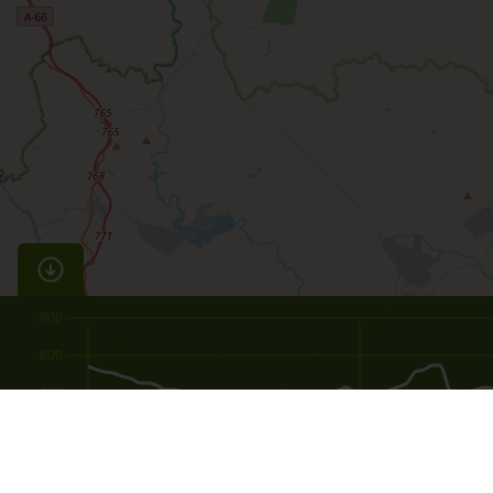
800
600
400
200
0