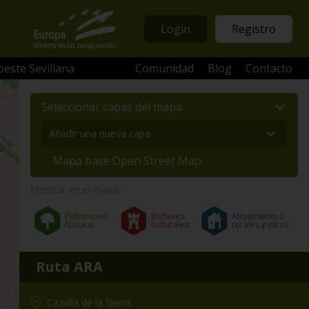
Login
Registro
oeste Sevillana
Comunidad
Blog
Contacto
Seleccionar capas del mapa
Mapa base Open Street Map
Mostrar en el mapa:
Patrimonio
Enclaves
Alojamientos
Natural
culturales
rurales y otros
Ruta ARA
Cazalla de la Sierra