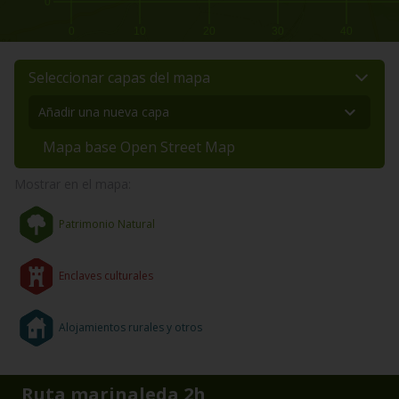
0
0
10
20
30
40
Seleccionar capas del mapa
Mapa base Open Street Map
Mostrar en el mapa:
Patrimonio Natural
Enclaves culturales
Alojamientos rurales y otros
Ruta marinaleda 2h