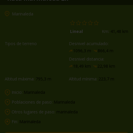
Marinaleda
Lineal
Km:
41,48 km
Tipos de terreno
Desnivel acumulado:
1096,3 m
866,4 m
Desnivel distancia:
18,49 km
22,98 km
Altitud máxima:
795,3 m
Altitud mínima:
223,7 m
Inicio:
Marinaleda
Poblaciones de paso:
Marinaleda
Otros lugares de paso:
marinaleda
Fin:
Marinaleda