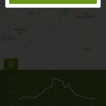
800
600
400
200