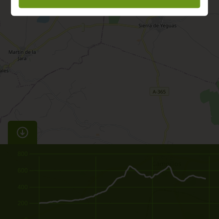
800
600
400
200