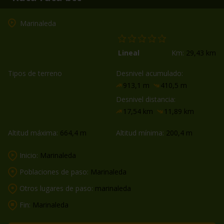
Marinaleda
Lineal
Km:
29,43 km
Tipos de terreno
Desnivel acumulado:
913,1 m
410,5 m
Desnivel distancia:
17,54 km
11,89 km
Altitud máxima:
664,4 m
Altitud mínima:
200,4 m
Inicio:
Marinaleda
Poblaciones de paso:
Marinaleda
Otros lugares de paso:
marinaleda
Fin:
Marinaleda