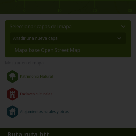
0
0
10
20
30
Seleccionar capas del mapa
Mapa base Open Street Map
Mostrar en el mapa:
Patrimonio Natural
Enclaves culturales
Alojamientos rurales y otros
Ruta ruta btt