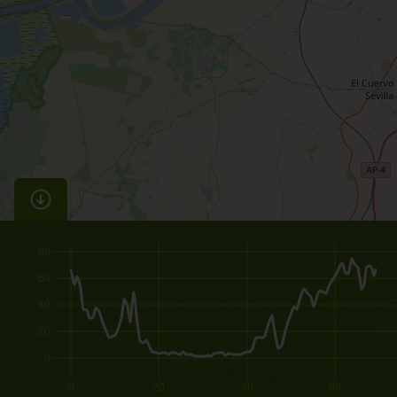
80
60
40
20
0
0
20
40
60