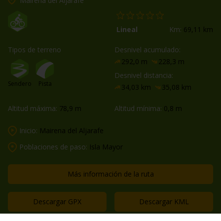
Mairena del Aljarafe
Lineal
Km:
69,11 km
Tipos de terreno
Desnivel acumulado:
292,0 m
228,3 m
Desnivel distancia:
Sendero
Pista
34,03 km
35,08 km
Altitud máxima:
78,9 m
Altitud mínima:
0,8 m
Inicio:
Mairena del Aljarafe
Poblaciones de paso:
Isla Mayor
Más información de la ruta
Descargar GPX
Descargar KML