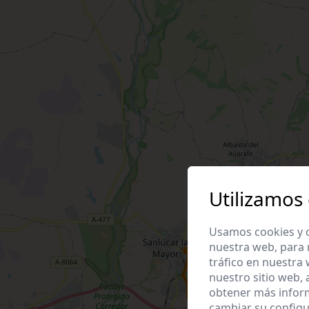
Utilizamos
Usamos cookies y o
nuestra web, para 
tráfico en nuestra
nuestro sitio web,
obtener más infor
cambiar su configu