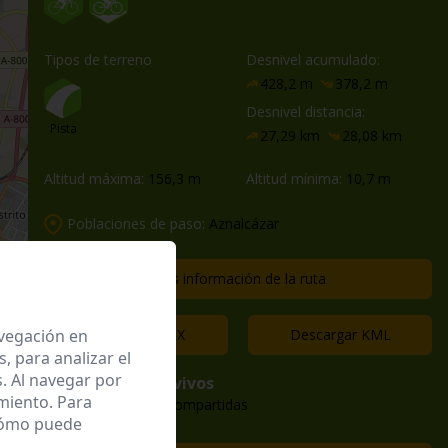
Tipos de terreno
Desnivel acumulado:
428,2 m
378,2 m
Desnivel distancia:
Pista
27,29 km
28,08 km
Altitud máxima:
156,3 m
Altitud mínima:
10,7 m
Poblaciones de paso:
Aznalcázar
Más información de la ruta
avegación en
Descargar GPX
Descargar KML
 para analizar el
. Al navegar por
caminos vivos
miento. Para
227 rutas compartidas
 cómo puede