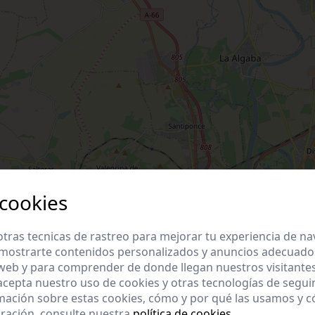
 cookies
tras tecnicas de rastreo para mejorar tu experiencia de n
mostrarte contenidos personalizados y anuncios adecuados,
 web y para comprender de donde llegan nuestros visitantes
 acepta nuestro uso de cookies y otras tecnologías de segui
mación sobre estas cookies, cómo y por qué las usamos y
ración, consulte nuestra
política de cookies
.