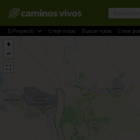
El Proyecto
Crear rutas
Buscar rutas
Crear pun
+
−