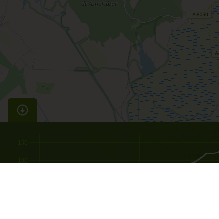
150
100
50
0
0
15