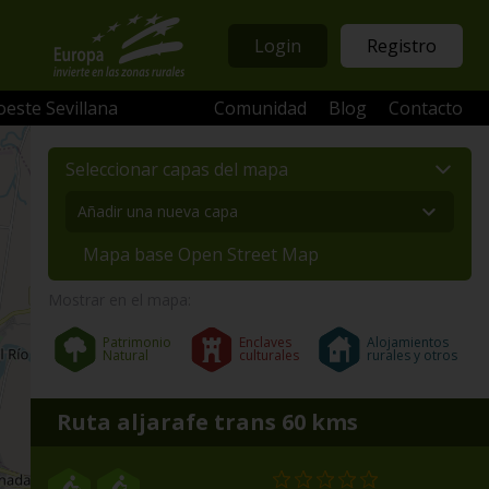
Login
Registro
oeste Sevillana
Comunidad
Blog
Contacto
Seleccionar capas del mapa
Mapa base Open Street Map
Mostrar en el mapa:
Patrimonio
Enclaves
Alojamientos
Natural
culturales
rurales y otros
Ruta aljarafe trans 60 kms