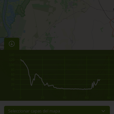
140
120
100
80
60
40
20
0
0
20
40
60
80
Seleccionar capas del mapa