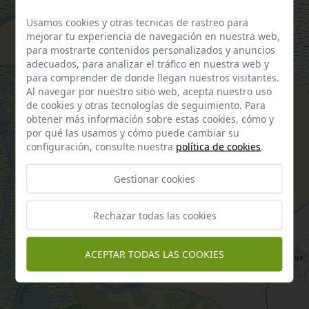
Usamos cookies y otras tecnicas de rastreo para
mejorar tu experiencia de navegación en nuestra web,
para mostrarte contenidos personalizados y anuncios
adecuados, para analizar el tráfico en nuestra web y
para comprender de donde llegan nuestros visitantes.
Al navegar por nuestro sitio web, acepta nuestro uso
de cookies y otras tecnologías de seguimiento. Para
obtener más información sobre estas cookies, cómo y
por qué las usamos y cómo puede cambiar su
configuración, consulte nuestra
política de cookies
.
Gestionar cookies
Rechazar todas las cookies
ACEPTAR TODAS LAS COOKIES