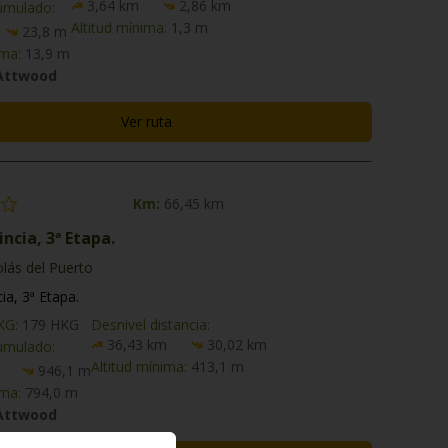
3,64 km
2,86 km
umulado:
Altitud mínima:
1,3 m
23,8 m
ima:
13,9 m
 Attwood
Ver ruta
Km:
66,45 km
ncia, 3ª Etapa.
lás del Puerto
ia, 3ª Etapa.
HKG:
179 HKG
Desnivel distancia:
36,43 km
30,02 km
umulado:
Altitud mínima:
413,1 m
946,1 m
ima:
794,0 m
 Attwood