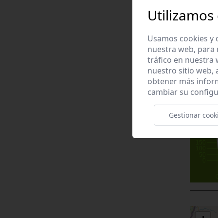
Utilizamos
Usamos cookies y o
nuestra web, para 
+
tráfico en nuestra
−
nuestro sitio web,
obtener más infor
cambiar su configu
Gestionar cook
250
200
150
100
50
0