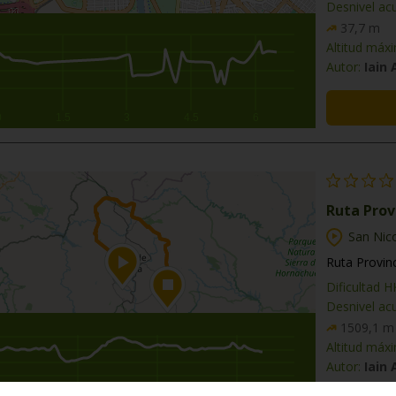
Desnivel ac
37,7 m
Altitud máx
Autor:
Iain
0
1.5
3
4.5
6
Ruta Provi
San Nico
Ruta Provinc
Dificultad 
Desnivel ac
1509,1 m
Altitud máx
Autor:
Iain