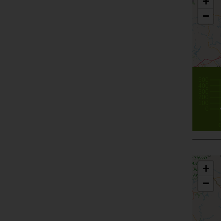
+
−
500
400
300
200
100
0
+
−