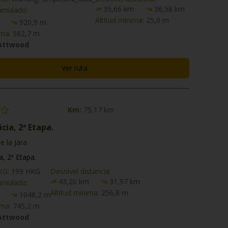
35,66 km
36,58 km
umulado:
Altitud mínima:
25,0 m
920,9 m
ima:
562,7 m
 Attwood
Ver ruta
Km:
75,17 km
cia, 2ª Etapa.
e la Jara
a, 2ª Etapa.
HKG:
199 HKG
Desnivel distancia:
43,20 km
31,97 km
umulado:
Altitud mínima:
256,8 m
1048,2 m
ima:
745,2 m
 Attwood