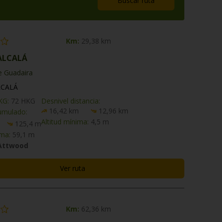
Buscar ruta
Km:
29,38 km
 ALCALÁ
e Guadaira
LCALÁ
HKG:
72 HKG
Desnivel distancia:
16,42 km
12,96 km
umulado:
Altitud mínima:
4,5 m
125,4 m
ima:
59,1 m
 Attwood
Ver ruta
Km:
62,36 km