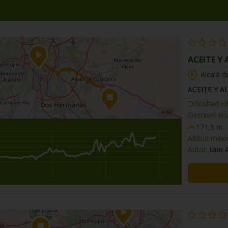
ACEITE Y
Alcalá d
ACEITE Y A
Dificultad 
Desnivel ac
171,5 m
Altitud máx
Autor:
Iain
0
10
20
30