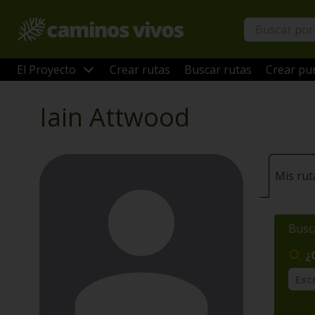
El Proyecto
Crear rutas
Buscar rutas
Crear pun
Iain Attwood
Mis rut
Busc
¿