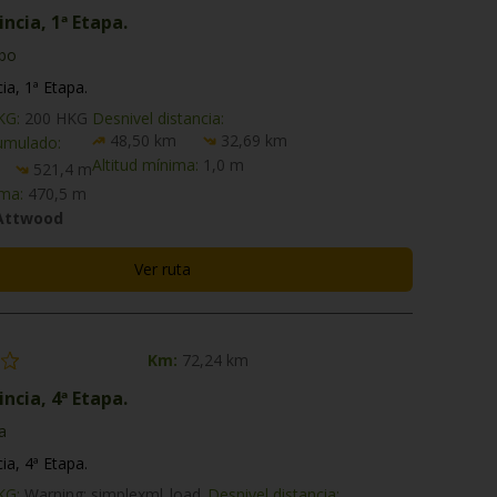
ncia, 1ª Etapa.
obo
ia, 1ª Etapa.
HKG:
200 HKG
Desnivel distancia:
48,50 km
32,69 km
umulado:
Altitud mínima:
1,0 m
521,4 m
ima:
470,5 m
 Attwood
Ver ruta
Km:
72,24 km
ncia, 4ª Etapa.
a
ia, 4ª Etapa.
HKG:
Warning: simplexml_load_
Desnivel distancia: