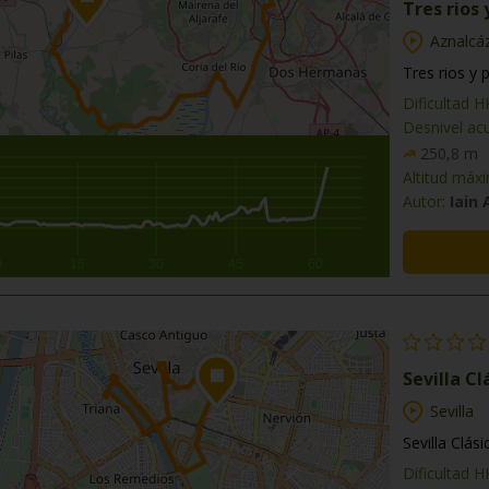
Tres rios 
Aznalcá
Tres rios y 
Dificultad 
Desnivel ac
250,8 m
Altitud máx
Autor:
Iain
0
15
30
45
60
Sevilla Cl
Sevilla
Sevilla Clási
Dificultad 