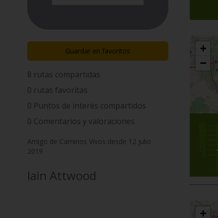
+
Guardar en favoritos
−
8 rutas compartidas
0 rutas favoritas
0 Puntos de interés compartidos
0 Comentarios y valoraciones
60
50
40
30
Amigo de Caminos Vivos desde 12 julio
20
10
2019
0
Iain Attwood
+