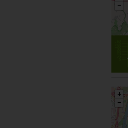
−
140
120
100
80
60
40
20
0
+
−