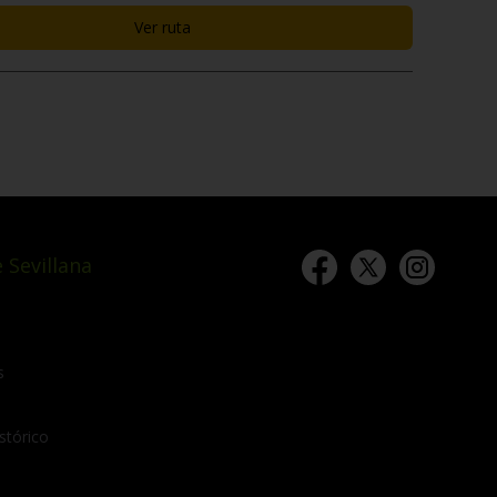
Ver ruta
 Sevillana
s
stórico