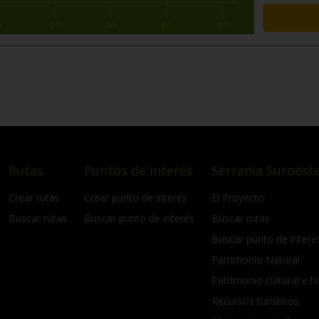
0
20
40
60
80
Rutas
Puntos de interés
Serranía Suroeste
Crear rutas
Crear punto de interés
El Proyecto
Buscar rutas
Buscar punto de interés
Buscar rutas
Buscar punto de interé
Patrimonio Natural
Patrimonio cultural e hi
Recursos turísticos