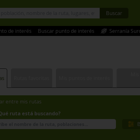
Buscar
to de interés
Buscar punto de interés
Serranía Sur
Mis
as
Rutas favoritas
Mis puntos de interés
ar entre mis rutas
Qué ruta está buscando?
B