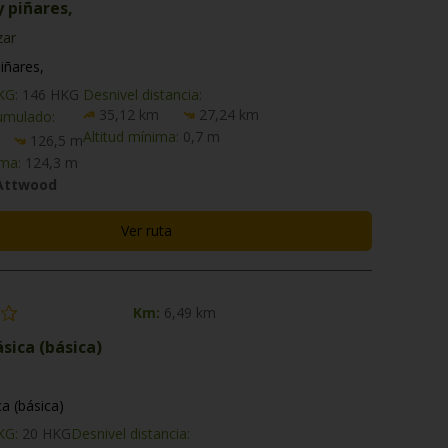
y piñares,
zar
piñares,
HKG:
146 HKG
Desnivel distancia:
35,12 km
27,24 km
umulado:
Altitud mínima:
0,7 m
126,5 m
ima:
124,3 m
 Attwood
Ver ruta
Km:
6,49 km
ásica (básica)
ca (básica)
HKG:
20 HKG
Desnivel distancia: