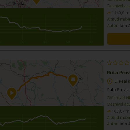
Desnivel ac
1140,0 m
Altitud máx
Autor:
Iain
0
20
40
60
80
Ruta Provi
El Real d
Ruta Provici
Dificultad 
Desnivel ac
1638,7 m
Altitud máx
Autor:
Iain