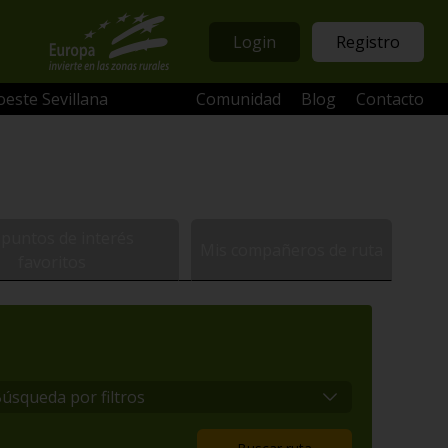
Login
Registro
oeste Sevillana
Comunidad
Blog
Contacto
 puntos de interés
Mis compañeros de ruta
favoritos
úsqueda por filtros