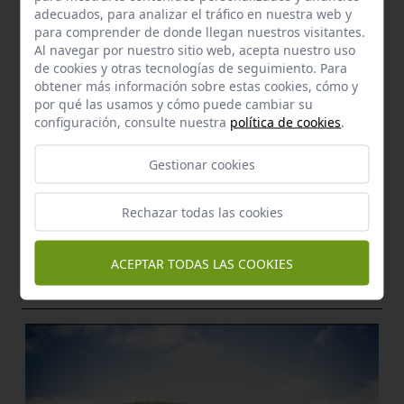
adecuados, para analizar el tráfico en nuestra web y
para comprender de donde llegan nuestros visitantes.
Al navegar por nuestro sitio web, acepta nuestro uso
de cookies y otras tecnologías de seguimiento. Para
obtener más información sobre estas cookies, cómo y
por qué las usamos y cómo puede cambiar su
configuración, consulte nuestra
política de cookies
.
Gestionar cookies
Rechazar todas las cookies
Enclave de interés Cultural
ACEPTAR TODAS LAS COOKIES
Museo de la cal de morón de la frontera
Morón de la Frontera
a 5,32 km.