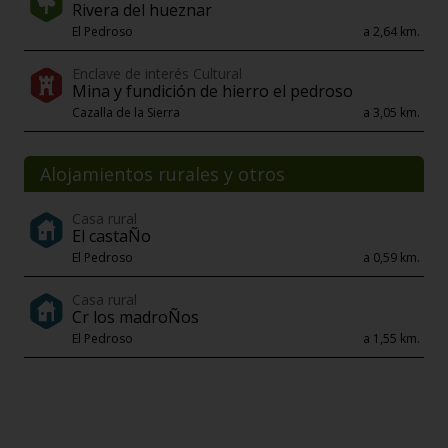
Rivera del hueznar
El Pedroso
a 2,64 km.
Enclave de interés Cultural
Mina y fundición de hierro el pedroso
Cazalla de la Sierra
a 3,05 km.
Alojamientos rurales y otros
Casa rural
El castaÑo
El Pedroso
a 0,59 km.
Casa rural
Cr los madroÑos
El Pedroso
a 1,55 km.