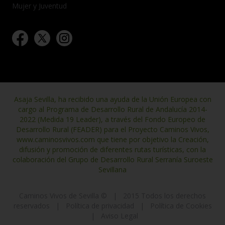
Mujer y Juventud
Asaja Sevilla, ha recibido una ayuda de la Unión Europea con
cargo al Programa de Desarrollo Rural de Andalucía 2014-
2022 (Medida 19 Leader), a través del Fondo Europeo de
Desarrollo Rural (FEADER) para el Proyecto Caminos Vivos,
www.caminosvivos.com que tiene por objetivo la Creación,
difusión y promoción de diferentes rutas turísticas, con la
colaboración del Grupo de Desarrollo Rural Serranía Suroeste
Sevillana
Caminos Vivos de Sevilla ©
|
2015 Todos los derechos
reservados
|
Política de privacidad
|
Política de Cookies
|
Aviso Legal