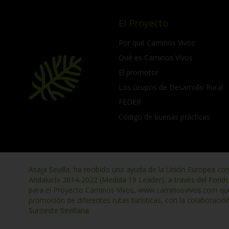
El Proyecto
Por qué Caminos Vivos
Qué es Caminos Vivos
El promotor
Los Grupos de Desarrollo Rural
FEDER
Código de buenas prácticas
Asaja Sevilla, ha recibido una ayuda de la Unión Europea co
Andalucía 2014-2022 (Medida 19 Leader), a través del Fond
para el Proyecto Caminos Vivos, www.caminosvivos.com que t
promoción de diferentes rutas turísticas, con la colaboració
Suroeste Sevillana