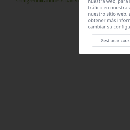
s=img/Publicaciones/CuadernodeSenderos/21_Sier
nuestra web, para 
tráfico en nuestra
nuestro sitio web,
obtener más infor
cambiar su configu
Gestionar cook