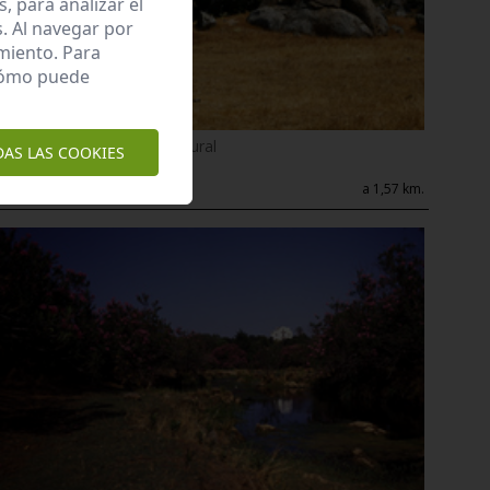
 para analizar el
. Al navegar por
miento. Para
 cómo puede
Recursos de Interés natural
DAS LAS COOKIES
Las porrilas
El Pedroso
a 1,57 km.