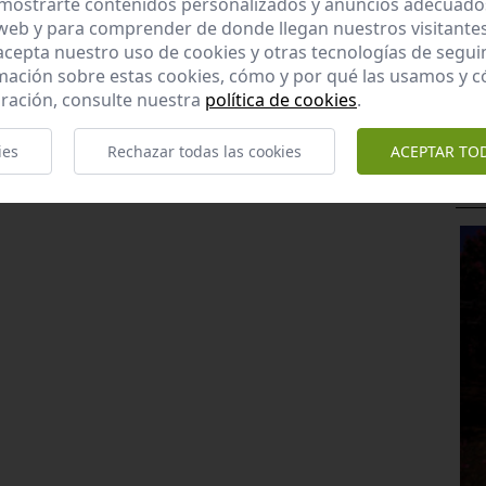
raNorte/&n=879_ArroyodelasCanas.pdf
mostrarte contenidos personalizados y anuncios adecuados,
 web y para comprender de donde llegan nuestros visitantes
 acepta nuestro uso de cookies y otras tecnologías de segui
mación sobre estas cookies, cómo y por qué las usamos y
Enviar valoración y comentario
ración, consulte nuestra
política de cookies
.
ies
Rechazar todas las cookies
ACEPTAR TO