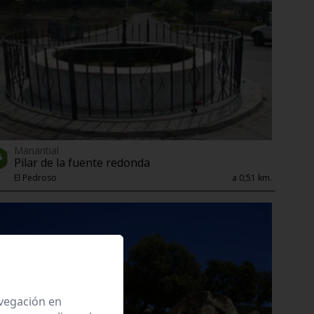
Manantial
Pilar de la fuente redonda
El Pedroso
a 0,51 km.
avegación en