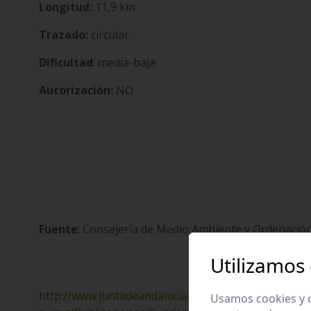
Longitud:
11,9 km
Trazado:
circular
Dificultad
:
media-baja
Autorización:
NO
Fuente
: Consejería de Medio Ambiente y Ordenación 
Utilizamos
http://www.juntadeandalucia.es/medioambiente/ser
Usamos cookies y o