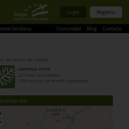
Login
Registro
oeste Sevillana
Comunidad
Blog
Contacto
or del punto de interés
caminos vivos
227 rutas compartidas
1508 enclaves de interés compartidos
ocalización
+
−