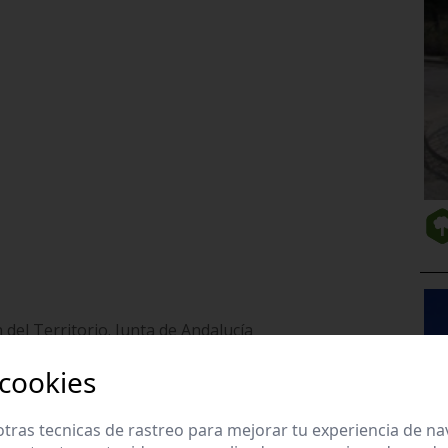
del Territorio. Junta de Andalucía
 cookies
vtc5/ventana/descargaPublicaciones.do?
tras tecnicas de rastreo para mejorar tu experiencia de n