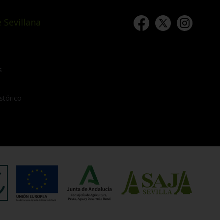
 Sevillana
s
stórico