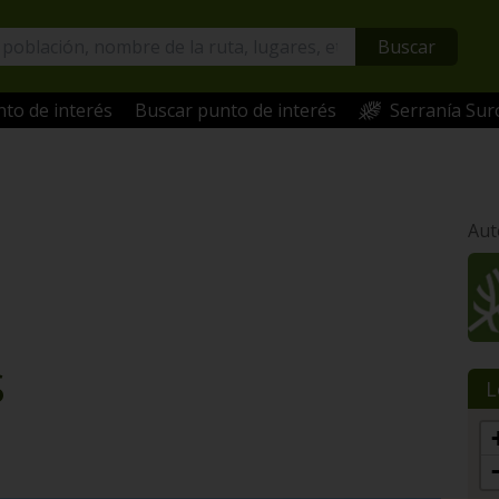
Buscar
to de interés
Buscar punto de interés
Serranía Sur
Aut
S
L