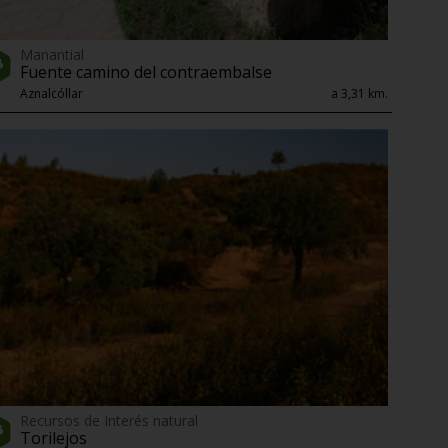
Manantial
Fuente camino del contraembalse
Aznalcóllar
a 3,31 km.
Recursos de Interés natural
Torilejos