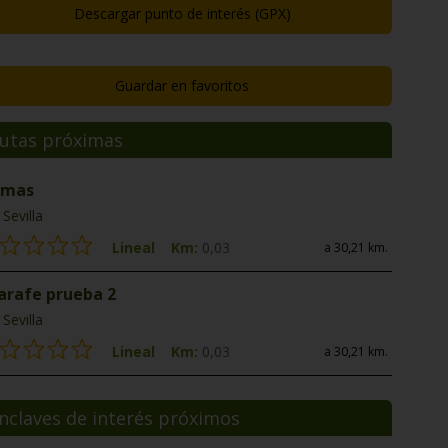
Descargar punto de interés (GPX)
Guardar en favoritos
utas próximas
 mas
Sevilla
Lineal
Km:
0,03
a 30,21 km.
jarafe prueba 2
Sevilla
Lineal
Km:
0,03
a 30,21 km.
nclaves de interés próximos