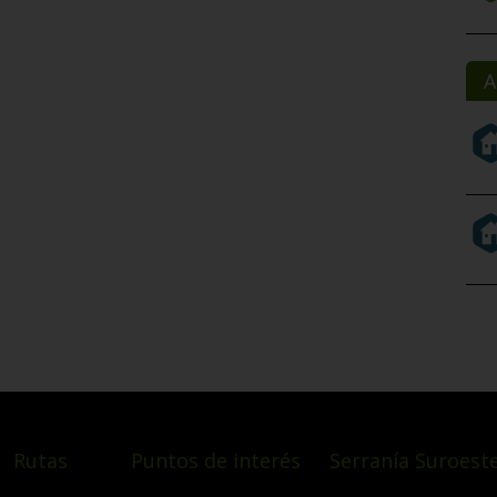
A
Rutas
Puntos de interés
Serranía Suroeste