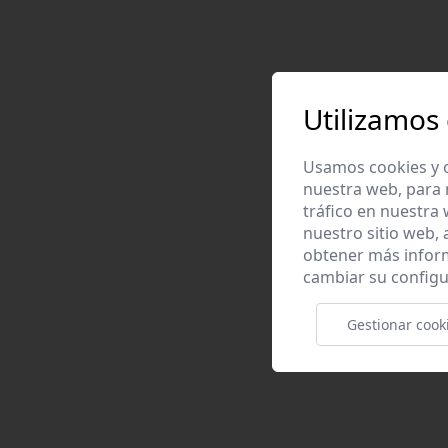
Utilizamos
Usamos cookies y o
nuestra web, para 
tráfico en nuestra
nuestro sitio web,
obtener más infor
cambiar su configu
Gestionar cook