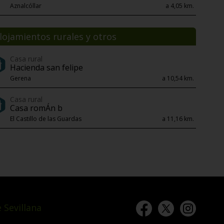
Aznalcóllar
a 4,05 km.
lojamientos rurales y otros
Casa rural
Hacienda san felipe
Gerena
a 10,54 km.
Casa rural
Casa romÁn b
El Castillo de las Guardas
a 11,16 km.
 Sevillana