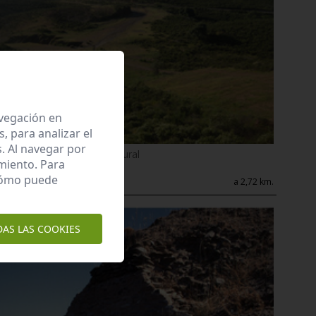
avegación en
 para analizar el
. Al navegar por
Recursos de Interés natural
miento. Para
Dehesa del perro
 cómo puede
Aznalcóllar
a 2,72 km.
DAS LAS COOKIES