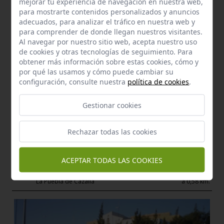
mejorar tu experiencia de navegación en nuestra web,
para mostrarte contenidos personalizados y anuncios
adecuados, para analizar el tráfico en nuestra web y
para comprender de donde llegan nuestros visitantes.
Al navegar por nuestro sitio web, acepta nuestro uso
de cookies y otras tecnologías de seguimiento. Para
obtener más información sobre estas cookies, cómo y
por qué las usamos y cómo puede cambiar su
configuración, consulte nuestra
política de cookies
.
Gestionar cookies
Manantial
Fuente del conejo
Rechazar todas las cookies
La Puebla de Los Infantes
a 0,32 km.
ACEPTAR TODAS LAS COOKIES
Bien de Interés Cultural
Iglesia de nuestra señora de las virtudes
La Puebla de Cazalla
a 0,58 km.